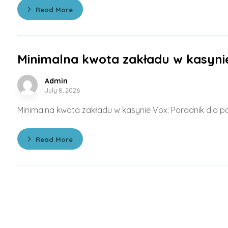
Read More
Minimalna kwota zakładu w kasyni
Admin
July 8, 2026
Minimalna kwota zakładu w kasynie Vox: Poradnik dla p
Read More