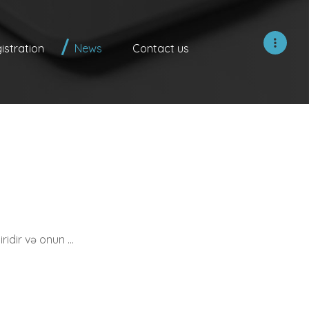
istration
News
Contact us
dir və onun ...