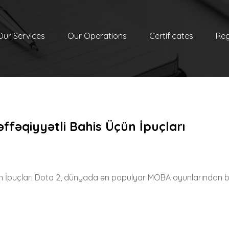
Our Services
Our Operations
Certificates
Reg
ffəqiyyətli Bahis Üçün İpuçları
 İpuçları Dota 2, dünyada ən populyar MOBA oyunlarından biri