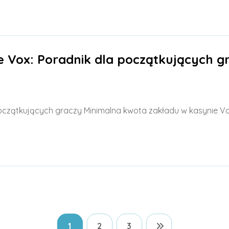
e Vox: Poradnik dla początkujących g
oczątkujących graczy Minimalna kwota zakładu w kasynie Vox 
1
2
3