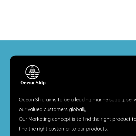
Ocean Ship aims to be a leading marine supply, serv
our valued customers globally.
Our Marketing concept is to find the right product t
find the right customer to our products.