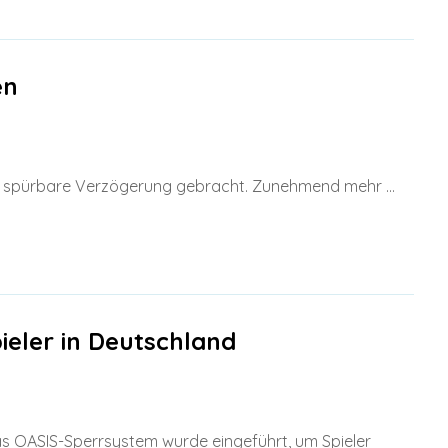
en
ine spürbare Verzögerung gebracht. Zunehmend mehr ...
ieler in Deutschland
Das OASIS-Sperrsystem wurde eingeführt, um Spieler