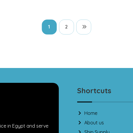
1
2
Shortcuts
Home
About us
ice in Egypt and serve
Ship Supply