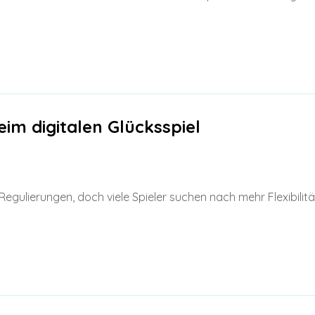
eim digitalen Glücksspiel
egulierungen, doch viele Spieler suchen nach mehr Flexibili