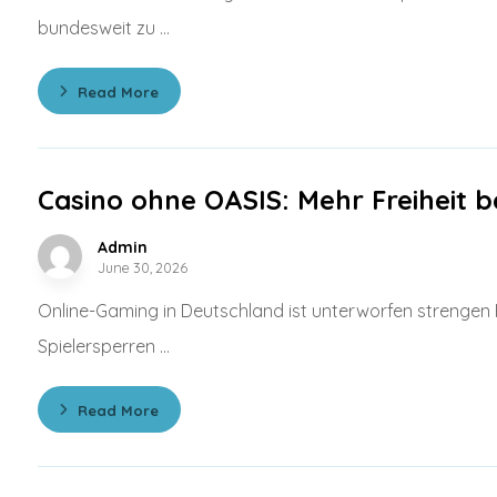
bundesweit zu ...
Read More
Casino ohne OASIS: Mehr Freiheit b
Admin
June 30, 2026
Online-Gaming in Deutschland ist unterworfen strengen R
Spielersperren ...
Read More