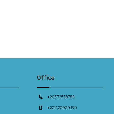
Office
+20572558789
+201120000390