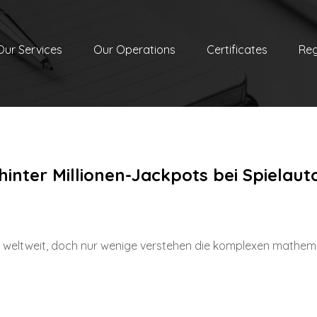
Our Services
Our Operations
Certificates
Reg
inter Millionen-Jackpots bei Spielau
er weltweit, doch nur wenige verstehen die komplexen mathe