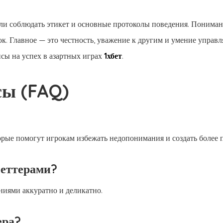
если соблюдать этикет и основные протоколы поведения. Понима
. Главное — это честность, уважение к другим и умение управл
нсы на успех в азартных играх
1хбет
.
сы (FAQ)
орые помогут игрокам избежать недопонимания и создать более 
беттерами?
ниями аккуратно и деликатно.
ера?