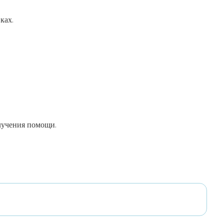
ках.
лучения помощи.