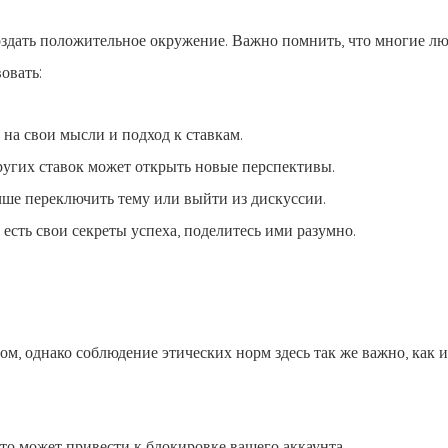
оздать положительное окружение. Важно помнить, что многие лю
овать:
на свои мысли и подход к ставкам.
угих ставок может открыть новые перспективы.
учше переключить тему или выйти из дискуссии.
 есть свои секреты успеха, поделитесь ими разумно.
, однако соблюдение этических норм здесь так же важно, как и 
то может привести к блокировке вашего аккаунта.