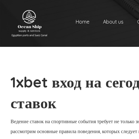
Home
About us
1xbet вход на сег
ставок
Ведение ставок на спортивные события требует не только 
рассмотрим основные правила поведения, которых следует 