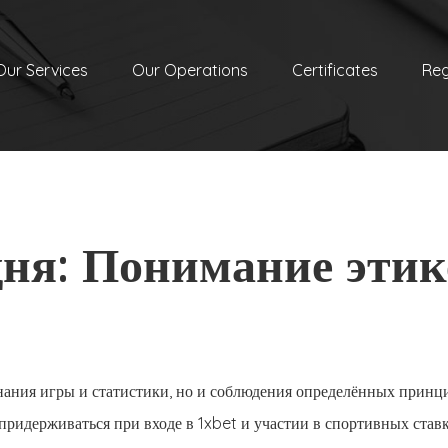
Our Services
Our Operations
Certificates
Reg
одня: Понимание этик
знания игры и статистики, но и соблюдения определённых принци
придерживаться при входе в 1xbet и участии в спортивных ставк