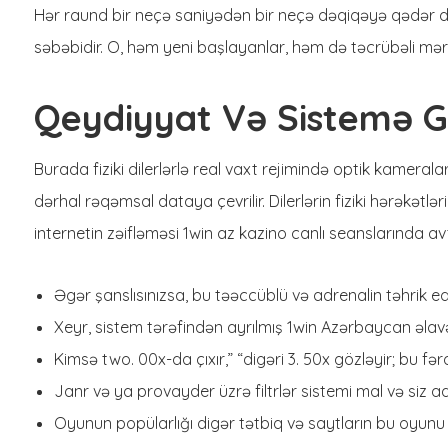
Hər raund bir neçə saniyədən bir neçə dəqiqəyə qədər da
səbəbidir. O, həm yeni başlayanlar, həm də təcrübəli mər
Qeydiyyat Və Sistemə Gi
Burada fiziki dilerlərlə real vaxt rejimində optik kamera
dərhal rəqəmsal dataya çevrilir. Dilerlərin fiziki hərəkətlə
internetin zəifləməsi 1win az kazino canlı seanslarında avt
Əgər şanslısınızsa, bu təəccüblü və adrenalin təhrik ed
Xeyr, sistem tərəfindən ayrılmış 1win Azərbaycan əlav
Kimsə two. 00x-da çıxır,” “digəri 3. 50x gözləyir; bu fə
Janr və ya provayder üzrə filtrlər sistemi mal və siz ad
Oyunun popülarlığı digər tətbiq və saytların bu oyunu 