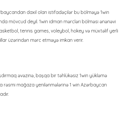
Azərbaycandan daxil olan istifadəçilər bu bölməyə 1win
atında mövcud deyil. 1win idman mərcləri bölməsi ənənəvi
asketbol, tennis games, voleybol, hokey və müxtəlif yerli
allar üzərindən mərc etməyə imkan verir.
aşdırmaq əvəzinə, başqa bir təhlükəsiz 1win yükləmə
landa rəsmi mağaza yenilənmələrinə 1 win Azərbaycan
adır.