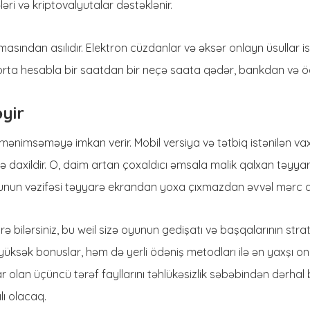
əri və kriptovalyutalar dəstəklənir.
asından asılıdır. Elektron cüzdanlar və əksər onlayn üsullar 
orta hesabla bir saatdan bir neçə saata qədər, bankdan və ö
əyir
ənimsəməyə imkan verir. Mobil versiya və tətbiq istənilən vaxt
ə daxildir. O, daim artan çoxaldıcı əmsala malik qalxan təyyar
ncunun vəzifəsi təyyarə ekrandan yoxa çıxmazdan əvvəl mərc
rə bilərsiniz, bu weil sizə oyunun gedişatı və başqalarının strat
ksək bonuslar, həm də yerli ödəniş metodları ilə ən yaxşı on
lan üçüncü tərəf fayllarını təhlükəsizlik səbəbindən dərhal bl
lı olacaq.