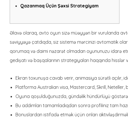
Qazanmaq Üçün Şəxsi Strategiyam
Əlavə olaraq, avto oyun sizə müəyyən bir vurulanda avtom
səviyyəyə çatdıqda, siz sistemə mərcinizi avtomatik olar
qorumaq və daimi nəzarət olmadan oyununuzu idarə etmək 
gedişatı və başqalarının strategiyaları haqqında hisslər ve
Ekran toxunuşa cavab verir, animasiya sürətli açılır, ida
Platforma Australian visa, Mastercard, Skrill, Neteller
Oyuna qoşulduğunuzda, gündəlik hündürlüyü göstərən b
Bu addımları tamamladıqdan sonra profiliniz tam hazı
Bonuslardan istifadə etmək üçün onları aktivləşdirməlis