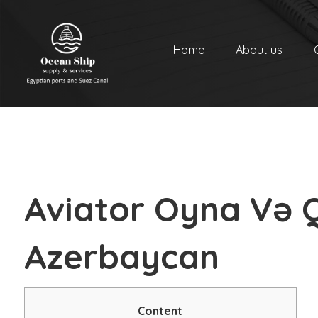
Home
About us
Aviator Oyna Və 
Azerbaycan
Content