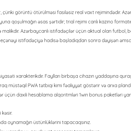
dir, çünki görüntü ötürülməsi fasiləsiz real vaxt rejimindədir. 
oyuna qoşulmağın əsas şərtidir; trial rejimi canlı kazino form
likdir. Azərbaycanlı istifadəçilər üçün aktual olan futbol, b
rc seçənəyi istifadəçiyə hadisə başladıqdan sonra dəyişən əms
iyasəti xarakterikdir. Faylları birbaşa cihazın yaddaşına qur
olaraq müstəqil PWA tətbiqi kimi fəaliyyət göstərir və arxa p
ər üçün daxili hesablama alqoritmləri 1win bonus paketləri yar
kəsir.
da oynamağın üstünlüklərini tapacaqsınız.