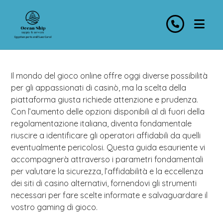
Il mondo del gioco online offre oggi diverse possibilità
per gli appassionati di casinò, ma la scelta della
piattaforma giusta richiede attenzione e prudenza.
Con l’aumento delle opzioni disponibili al di fuori della
regolamentazione italiana, diventa fondamentale
riuscire a identificare gli operatori affidabili da quelli
eventualmente pericolosi. Questa guida esauriente vi
accompagnerà attraverso i parametri fondamentali
per valutare la sicurezza, l’affidabilità e la eccellenza
dei siti di casino alternativi, fornendovi gli strumenti
necessari per fare scelte informate e salvaguardare il
vostro gaming di gioco.