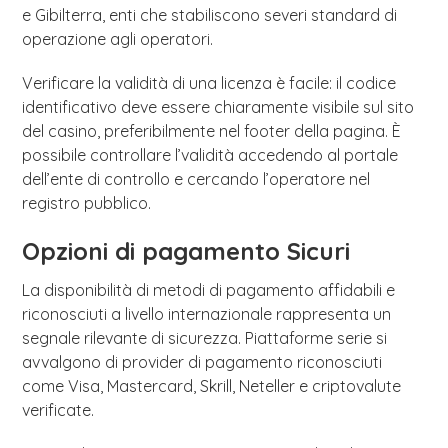
e Gibilterra, enti che stabiliscono severi standard di
operazione agli operatori.
Verificare la validità di una licenza è facile: il codice
identificativo deve essere chiaramente visibile sul sito
del casino, preferibilmente nel footer della pagina. È
possibile controllare l’validità accedendo al portale
dell’ente di controllo e cercando l’operatore nel
registro pubblico.
Opzioni di pagamento Sicuri
La disponibilità di metodi di pagamento affidabili e
riconosciuti a livello internazionale rappresenta un
segnale rilevante di sicurezza. Piattaforme serie si
avvalgono di provider di pagamento riconosciuti
come Visa, Mastercard, Skrill, Neteller e criptovalute
verificate.