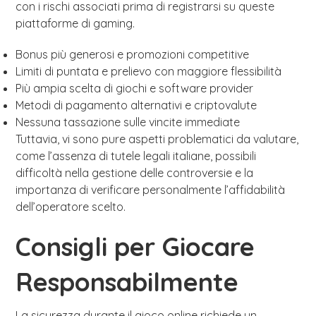
con i rischi associati prima di registrarsi su queste
piattaforme di gaming.
Bonus più generosi e promozioni competitive
Limiti di puntata e prelievo con maggiore flessibilità
Più ampia scelta di giochi e software provider
Metodi di pagamento alternativi e criptovalute
Nessuna tassazione sulle vincite immediate
Tuttavia, vi sono pure aspetti problematici da valutare,
come l’assenza di tutele legali italiane, possibili
difficoltà nella gestione delle controversie e la
importanza di verificare personalmente l’affidabilità
dell’operatore scelto.
Consigli per Giocare
Responsabilmente
La sicurezza durante il gioco online richiede un