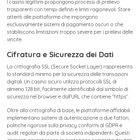
I casino legittimi propongono processi di prelievo
trasparenti con tempi definiti e limiti ragionevoli. Stare
attenti alle piattaforme che impongono
esclusivamente sistemi di pagamento oscuri o che
stabiliscono limitazioni troppo severe per i prelievi delle
vincite.
Cifratura e Sicurezza dei Dati
La crittografia SSL (Secure Socket Layer) rappresenta
lo standard minimo per la sicurezza delle transazioni
digitali. Un casino sicuro utilizza protocolli SSL di
almeno 128 bit, facilmente identificabili dal simbolo di
sicurezza nel browser e dall’URL che contiene “https”.
Oltre alla crittografia di base, le piattaforme affidabili
implementano sistemi di autenticazione a due fattori,
politiche rigorose sulla privacy conformi al GDPR e
audit regolari da parte di società indipendenti. Questi