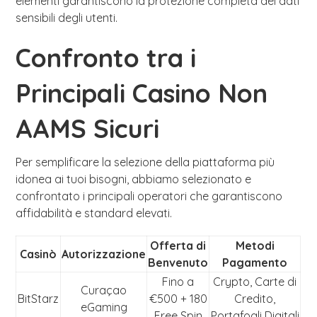
elementi garantiscono la protezione completa dei dati
sensibili degli utenti.
Confronto tra i
Principali Casino Non
AAMS Sicuri
Per semplificare la selezione della piattaforma più
idonea ai tuoi bisogni, abbiamo selezionato e
confrontato i principali operatori che garantiscono
affidabilità e standard elevati.
Offerta di
Metodi
Casinò
Autorizzazione
Benvenuto
Pagamento
Fino a
Crypto, Carte di
Curaçao
BitStarz
€500 + 180
Credito,
eGaming
Free Spin
Portafogli Digitali