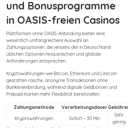
und Bonusprogramme
in OASIS-freien Casinos
Plattformen ohne OASIS-Anbindung bieten eine
wesentlich umfangreichere Auswahl an
Zahlungsoptionen, die jenseits der in Deutschland
üblichen Optionen hinausreichen und globale
Anforderungen entsprechen.
Kryptowährungen wie Bitcoin, Ethereum und Litecoin
gestatten rasche, anonyme Transaktionen ohne
Bankeneinbindung, während digitale Geldbörsen und
Prepaid-Karten mehr Flexibilität bereitstellen.
Zahlungsmethode
Verarbeitungsdauer
Gebühre
Sehr
Kryptowährungen
Sofort – 30 Min
gering