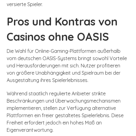
versierte Spieler.
Pros und Kontras von
Casinos ohne OASIS
Die Wahl für Online-Gaming-Plattformen außerhalb
vom deutschen OASIS-Systems bringt sowohl Vorteile
und Herausforderungen mit sich. Nutzer profitieren
von größere Unabhängigkeit und Spielraum bei der
Ausgestaltung ihres Spielerlebnisses.
Während staatlich regulierte Anbieter strikte
Beschränkungen und Überwachungsmechanismen
implementieren, stellen zur Verfügung alternative
Plattformen ein freier gestaltetes Spielerlebnis. Diese
Freiheit erfordert jedoch ein hohes Maß an
Eigenverantwortung.