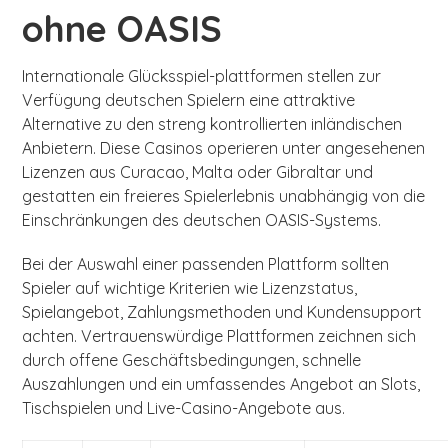
ohne OASIS
Internationale Glücksspiel-plattformen stellen zur
Verfügung deutschen Spielern eine attraktive
Alternative zu den streng kontrollierten inländischen
Anbietern. Diese Casinos operieren unter angesehenen
Lizenzen aus Curacao, Malta oder Gibraltar und
gestatten ein freieres Spielerlebnis unabhängig von die
Einschränkungen des deutschen OASIS-Systems.
Bei der Auswahl einer passenden Plattform sollten
Spieler auf wichtige Kriterien wie Lizenzstatus,
Spielangebot, Zahlungsmethoden und Kundensupport
achten. Vertrauenswürdige Plattformen zeichnen sich
durch offene Geschäftsbedingungen, schnelle
Auszahlungen und ein umfassendes Angebot an Slots,
Tischspielen und Live-Casino-Angebote aus.