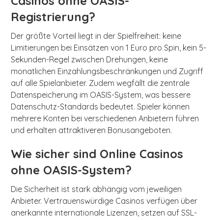
Casinos ohne OASIS-
Registrierung?
Der größte Vorteil liegt in der Spielfreiheit: keine
Limitierungen bei Einsätzen von 1 Euro pro Spin, kein 5-
Sekunden-Regel zwischen Drehungen, keine
monatlichen Einzahlungsbeschränkungen und Zugriff
auf alle Spielanbieter. Zudem wegfällt die zentrale
Datenspeicherung im OASIS-System, was bessere
Datenschutz-Standards bedeutet. Spieler können
mehrere Konten bei verschiedenen Anbietern führen
und erhalten attraktiveren Bonusangeboten.
Wie sicher sind Online Casinos
ohne OASIS-System?
Die Sicherheit ist stark abhängig vom jeweiligen
Anbieter. Vertrauenswürdige Casinos verfügen über
anerkannte internationale Lizenzen, setzen auf SSL-