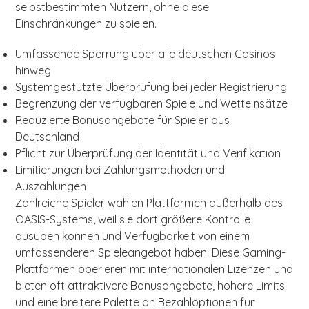
selbstbestimmten Nutzern, ohne diese
Einschränkungen zu spielen.
Umfassende Sperrung über alle deutschen Casinos
hinweg
Systemgestützte Überprüfung bei jeder Registrierung
Begrenzung der verfügbaren Spiele und Wetteinsätze
Reduzierte Bonusangebote für Spieler aus
Deutschland
Pflicht zur Überprüfung der Identität und Verifikation
Limitierungen bei Zahlungsmethoden und
Auszahlungen
Zahlreiche Spieler wählen Plattformen außerhalb des
OASIS-Systems, weil sie dort größere Kontrolle
ausüben können und Verfügbarkeit von einem
umfassenderen Spieleangebot haben. Diese Gaming-
Plattformen operieren mit internationalen Lizenzen und
bieten oft attraktivere Bonusangebote, höhere Limits
und eine breitere Palette an Bezahloptionen für