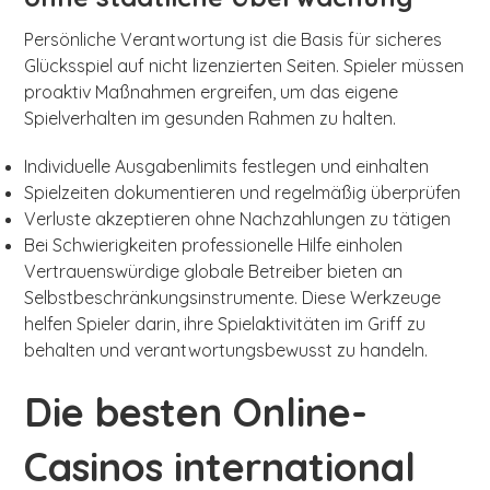
Persönliche Verantwortung ist die Basis für sicheres
Glücksspiel auf nicht lizenzierten Seiten. Spieler müssen
proaktiv Maßnahmen ergreifen, um das eigene
Spielverhalten im gesunden Rahmen zu halten.
Individuelle Ausgabenlimits festlegen und einhalten
Spielzeiten dokumentieren und regelmäßig überprüfen
Verluste akzeptieren ohne Nachzahlungen zu tätigen
Bei Schwierigkeiten professionelle Hilfe einholen
Vertrauenswürdige globale Betreiber bieten an
Selbstbeschränkungsinstrumente. Diese Werkzeuge
helfen Spieler darin, ihre Spielaktivitäten im Griff zu
behalten und verantwortungsbewusst zu handeln.
Die besten Online-
Casinos international