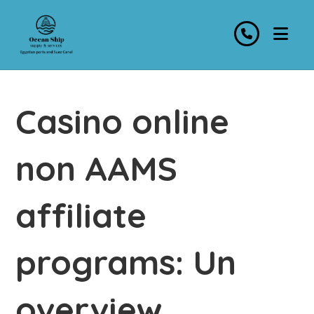
Casino online
non AAMS
affiliate
programs: Un
overview