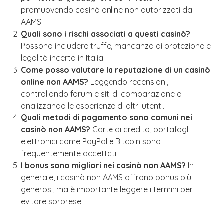
promuovendo casinò online non autorizzati da
AAMS.
Quali sono i rischi associati a questi casinò?
Possono includere truffe, mancanza di protezione e
legalità incerta in Italia.
Come posso valutare la reputazione di un casinò
online non AAMS?
Leggendo recensioni,
controllando forum e siti di comparazione e
analizzando le esperienze di altri utenti.
Quali metodi di pagamento sono comuni nei
casinò non AAMS?
Carte di credito, portafogli
elettronici come PayPal e Bitcoin sono
frequentemente accettati.
I bonus sono migliori nei casinò non AAMS?
In
generale, i casinò non AAMS offrono bonus più
generosi, ma è importante leggere i termini per
evitare sorprese.