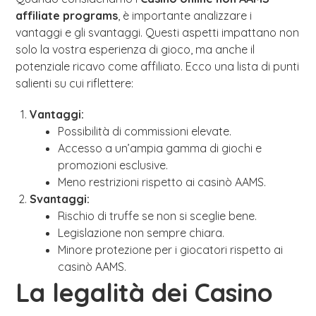
affiliate programs
, è importante analizzare i
vantaggi e gli svantaggi. Questi aspetti impattano non
solo la vostra esperienza di gioco, ma anche il
potenziale ricavo come affiliato. Ecco una lista di punti
salienti su cui riflettere:
Vantaggi:
Possibilità di commissioni elevate.
Accesso a un’ampia gamma di giochi e
promozioni esclusive.
Meno restrizioni rispetto ai casinò AAMS.
Svantaggi:
Rischio di truffe se non si sceglie bene.
Legislazione non sempre chiara.
Minore protezione per i giocatori rispetto ai
casinò AAMS.
La legalità dei Casino