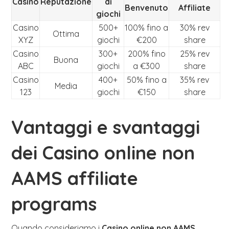
Casino
Reputazione
di
Benvenuto
Affiliate
giochi
Casino
500+
100% fino a
30% rev
Ottima
XYZ
giochi
€200
share
Casino
300+
200% fino
25% rev
Buona
ABC
giochi
a €300
share
Casino
400+
50% fino a
35% rev
Media
123
giochi
€150
share
Vantaggi e svantaggi
dei Casino online non
AAMS affiliate
programs
Quando consideriamo i
Casino online non AAMS