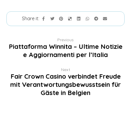
Previous
Piattaforma Winnita – Ultime Notizie
e Aggiornamenti per l’Italia
Next
Fair Crown Casino verbindet Freude
mit Verantwortungsbewusstsein für
Gäste in Belgien