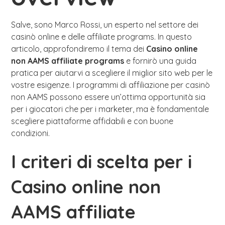
Salve, sono Marco Rossi, un esperto nel settore dei
casinò online e delle affiliate programs. In questo
articolo, approfondiremo il tema dei
Casino online
non AAMS affiliate programs
e fornirò una guida
pratica per aiutarvi a scegliere il miglior sito web per le
vostre esigenze. I programmi di affiliazione per casinò
non AAMS possono essere un’ottima opportunità sia
per i giocatori che per i marketer, ma è fondamentale
scegliere piattaforme affidabili e con buone
condizioni.
I criteri di scelta per i
Casino online non
AAMS affiliate