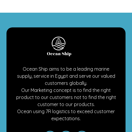
Ocean Ship aims to be a leading marine
supply, service in Egypt and serve our valued
customers globally.
Our Marketing concept is to find the right
product to our customers not to find the right
customer to our products.
Ocean using 7R logistics to exceed customer
expectations.