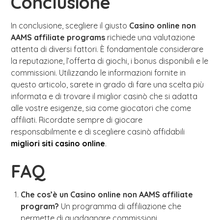
Conclusione
In conclusione, scegliere il giusto
Casino online non
AAMS affiliate programs
richiede una valutazione
attenta di diversi fattori. È fondamentale considerare
la reputazione, l’offerta di giochi, i bonus disponibili e le
commissioni. Utilizzando le informazioni fornite in
questo articolo, sarete in grado di fare una scelta più
informata e di trovare il miglior casinò che si adatta
alle vostre esigenze, sia come giocatori che come
affiliati. Ricordate sempre di giocare
responsabilmente e di scegliere casinò affidabili
migliori siti casino online
.
FAQ
Che cos’è un Casino online non AAMS affiliate
program?
Un programma di affiliazione che
permette di guadagnare commissioni