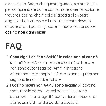
ciascun sito. Spero che questa guida vi sia stata utile
per comprendere come confrontare diverse opzioni e
trovare il casinò che meglio si adatta alle vostre
esigenze. La sicurezza e l’intrattenimento devono
andare di pari passo: giocate in modo responsabile!
casino non aams sicuri
FAQ
Cosa significa “non AAMS” in relazione ai casinò
online?
Non AAMS si riferisce a casinò online che
non sono autorizzati dall’Amministrazione
Autonoma dei Monopoli di Stato italiana, quindi non
seguono le normative italiane.
I Casino sicuri non AAMS sono legali?
Sì, devono
rispettare le normative del paese in cui sono
autorizzati, ma la legalità può variare in base alla
giurisdizione di residenza del giocatore.