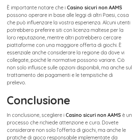
È importante notare che i
Casino sicuri non AAMS
possono operare in base alle leggi di altri Paesi, cosa
che può influenzare la vostra esperienza. Alcuni utenti
potrebbero preferire siti con licenza maltese per la
loro reputazione, mentre altri potrebbero cercare
piattaforme con una maggiore offerta di giochi. È
essenziale anche considerare la regione da dove vi
collegate, poiché le normative possono variare. Ciò
non solo influisce sulle opzioni disponibili, ma anche sul
trattamento dei pagamenti e le tempistiche di
prelievo.
Conclusione
In conclusione, scegliere i
Casino sicuri non AAMS
è un
processo che richiede attenzione e cura. Dovete
considerare non solo l’offerta di giochi, ma anche le
pratiche di gioco responsabile implementate da