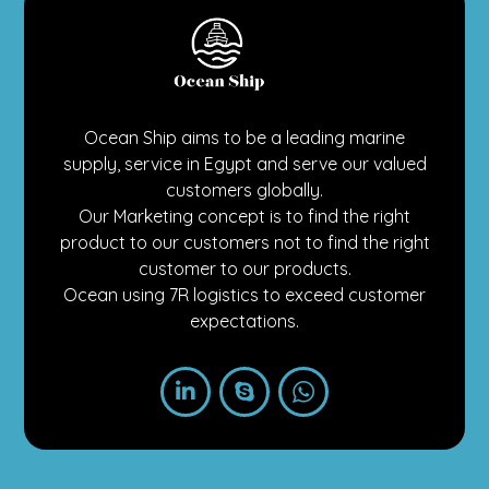
Ocean Ship aims to be a leading marine
supply, service in Egypt and serve our valued
customers globally.
Our Marketing concept is to find the right
product to our customers not to find the right
customer to our products.
Ocean using 7R logistics to exceed customer
expectations.