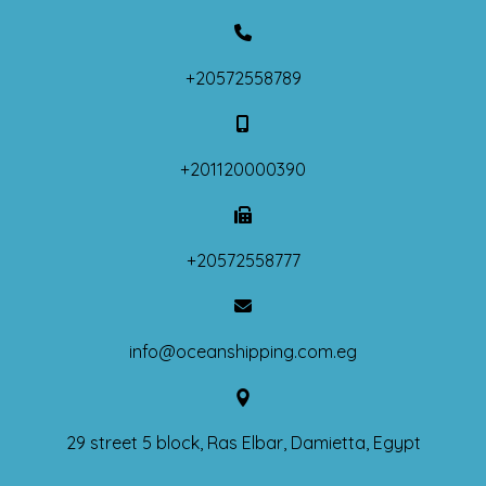
+20572558789
+201120000390
+20572558777
info@oceanshipping.com.eg
29 street 5 block, Ras Elbar, Damietta, Egypt