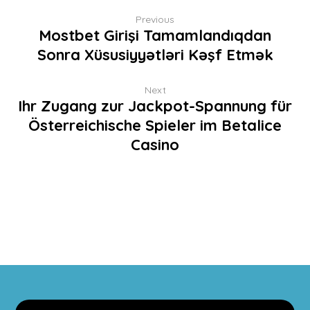
Previous
Mostbet Girişi Tamamlandıqdan
Sonra Xüsusiyyətləri Kəşf Etmək
Next
Ihr Zugang zur Jackpot-Spannung für
Österreichische Spieler im Betalice
Casino