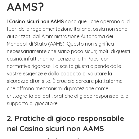
AAMS?
I
Casino sicuri non AAMS
sono quelli che operano al di
fuori della regolamentazione italiana, ossia non sono
autorizzati dall’Amministrazione Autonoma dei
Monopoli di Stato (AAMS). Questo non significa
necessariamente che siano poco sicuri; molti di questi
casinò, infatti, hanno licenze di altri Paesi con
normative rigorose. La scelta giusta dipende dalle
vostre esigenze e dalla capacità di valutare la
sicurezza di un sito. È cruciale cercare piattaforme
che offrano meccanismi di protezione come
crittografia dei dati, pratiche di gioco responsabile, e
supporto al giocatore.
2. Pratiche di gioco responsabile
nei Casino sicuri non AAMS