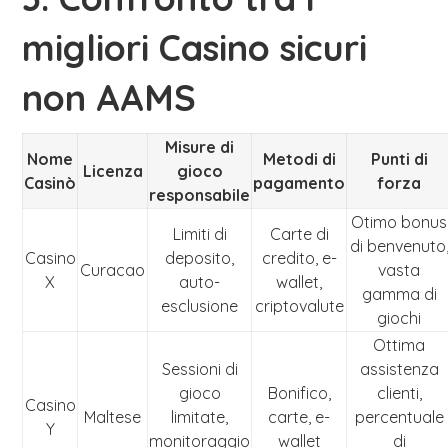
migliori Casino sicuri
non AAMS
Misure di
Nome
Metodi di
Punti di
Licenza
gioco
Casinò
pagamento
forza
responsabile
Otimo bonus
Limiti di
Carte di
di benvenuto
Casino
deposito,
credito, e-
Curacao
vasta
X
auto-
wallet,
gamma di
esclusione
criptovalute
giochi
Ottima
Sessioni di
assistenza
gioco
Bonifico,
clienti,
Casino
Maltese
limitate,
carte, e-
percentuale
Y
monitoraggio
wallet
di