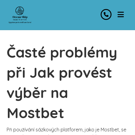
Časté problémy
při Jak provést
výběr na
Mostbet
Při používání sázkových platforem, jako je Mostbet, se