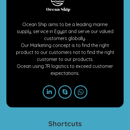
Ocean Ship aims to be a leading marine
supply, service in Egypt and serve our valued
customers globally.
Our Marketing concept is to find the right
product to our customers not to find the right
customer to our products.
Ocean using 7R logistics to exceed customer
expectations.
Shortcuts