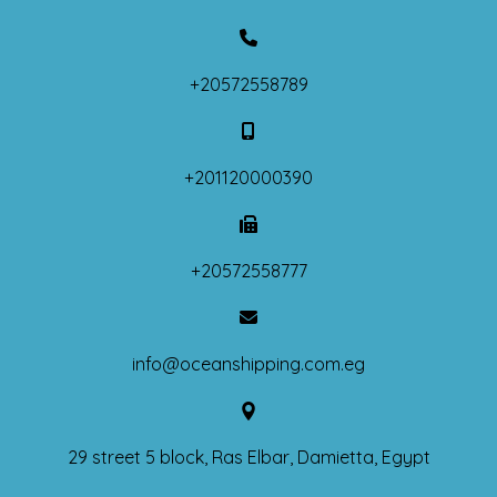
+20572558789
+201120000390
+20572558777
info@oceanshipping.com.eg
29 street 5 block, Ras Elbar, Damietta, Egypt