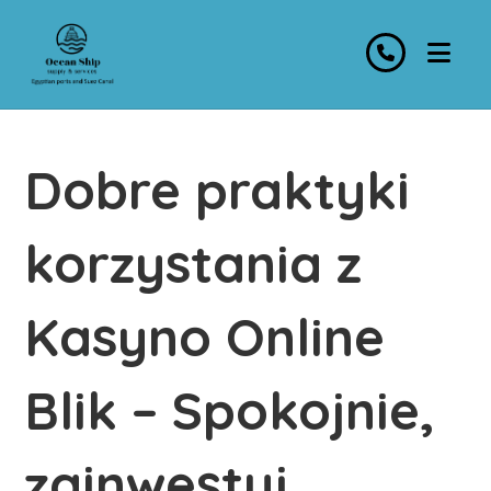
Dobre praktyki
korzystania z
Kasyno Online
Blik – Spokojnie,
zainwestuj