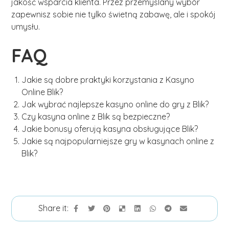
jakość wsparcia klienta. Przez przemyślany wybór
zapewnisz sobie nie tylko świetną zabawę, ale i spokój
umysłu.
FAQ
Jakie są dobre praktyki korzystania z Kasyno
Online Blik?
Jak wybrać najlepsze kasyno online do gry z Blik?
Czy kasyna online z Blik są bezpieczne?
Jakie bonusy oferują kasyna obsługujące Blik?
Jakie są najpopularniejsze gry w kasynach online z
Blik?