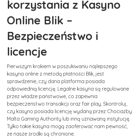
korzystania z Kasyno
Online Blik –
Bezpieczeństwo i
licencje
Pierwszym krokiem w poszukiwaniu najlepszego
kasyna online z metodą płatności Blik, jest
sprawdzenie, czy dana platforma posiada
odpowiednią licencję. Legalne kasyna są regulowane
przez władze państwowe, co zapewnia
bezpieczeństwo transakcji oraz fair play. Skontroluj,
czy kasyno posiada licencję wydaną przez Chociażby
Malta Gaming Authority lub inną uznawaną instytucję.
Tylko takie kasyna mogą zaoferować nam pewność,
że nasze środki są chronione.