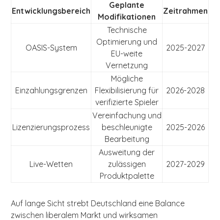
Geplante
Entwicklungsbereich
Zeitrahmen
Modifikationen
Technische
Optimierung und
OASIS-System
2025-2027
EU-weite
Vernetzung
Mögliche
Einzahlungsgrenzen
Flexibilisierung für
2026-2028
verifizierte Spieler
Vereinfachung und
Lizenzierungsprozess
beschleunigte
2025-2026
Bearbeitung
Ausweitung der
Live-Wetten
zulässigen
2027-2029
Produktpalette
Auf lange Sicht strebt Deutschland eine Balance
zwischen liberalem Markt und wirksamen