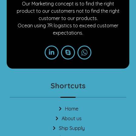
Our Marketing concept is to find the right
product to our customers not to find the right
customer to our products.
Ocean using 7R logistics to exceed customer
expectations.
Shortcuts
Home
About us
Ship Supply