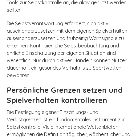
Tools zur Selbstkontrolle an, die aktiv genutzt werden
sollten.
Die Selbstverantwortung erfordert, sich aktiv
auseinanderzusetzen mit dem eigenen Spielverhalten
auseinanderzusetzen und frühzeitig Warnsignale zu
erkennen. Kontinuierliche Selbstbeobachtung und
ehrliche Einschätzung der eigenen Situation sind
wesentlich. Nur durch aktives Handeln können Nutzer
dauerhaft ein gesundes Verhältnis zu Sportwetten
bewahren.
Persönliche Grenzen setzen und
Spielverhalten kontrollieren
Die Festlegung eigener Einzahlungs- und
Verlustgrenzen ist ein fundamentales Instrument zur
Selbstkontrolle. Viele internationale Wettanbieter
ermöglichen die Definition täglicher, wöchentlicher und