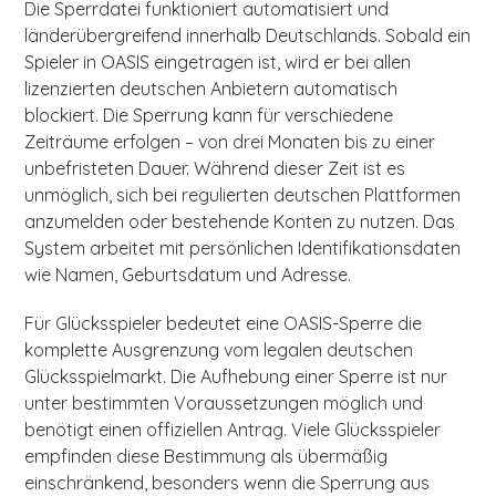
Die Sperrdatei funktioniert automatisiert und
länderübergreifend innerhalb Deutschlands. Sobald ein
Spieler in OASIS eingetragen ist, wird er bei allen
lizenzierten deutschen Anbietern automatisch
blockiert. Die Sperrung kann für verschiedene
Zeiträume erfolgen – von drei Monaten bis zu einer
unbefristeten Dauer. Während dieser Zeit ist es
unmöglich, sich bei regulierten deutschen Plattformen
anzumelden oder bestehende Konten zu nutzen. Das
System arbeitet mit persönlichen Identifikationsdaten
wie Namen, Geburtsdatum und Adresse.
Für Glücksspieler bedeutet eine OASIS-Sperre die
komplette Ausgrenzung vom legalen deutschen
Glücksspielmarkt. Die Aufhebung einer Sperre ist nur
unter bestimmten Voraussetzungen möglich und
benötigt einen offiziellen Antrag. Viele Glücksspieler
empfinden diese Bestimmung als übermäßig
einschränkend, besonders wenn die Sperrung aus