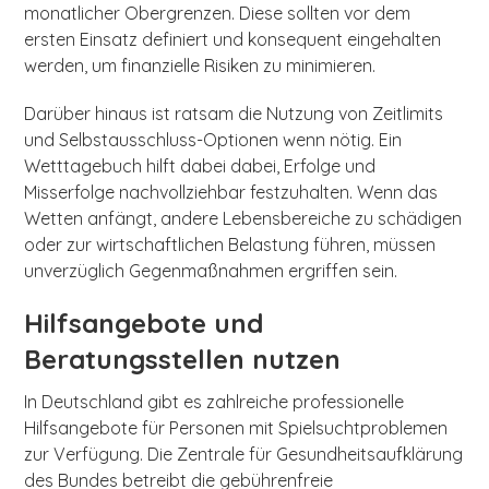
monatlicher Obergrenzen. Diese sollten vor dem
ersten Einsatz definiert und konsequent eingehalten
werden, um finanzielle Risiken zu minimieren.
Darüber hinaus ist ratsam die Nutzung von Zeitlimits
und Selbstausschluss-Optionen wenn nötig. Ein
Wetttagebuch hilft dabei dabei, Erfolge und
Misserfolge nachvollziehbar festzuhalten. Wenn das
Wetten anfängt, andere Lebensbereiche zu schädigen
oder zur wirtschaftlichen Belastung führen, müssen
unverzüglich Gegenmaßnahmen ergriffen sein.
Hilfsangebote und
Beratungsstellen nutzen
In Deutschland gibt es zahlreiche professionelle
Hilfsangebote für Personen mit Spielsuchtproblemen
zur Verfügung. Die Zentrale für Gesundheitsaufklärung
des Bundes betreibt die gebührenfreie