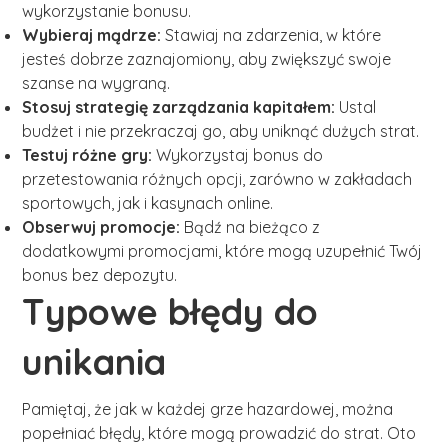
wykorzystanie bonusu.
Wybieraj mądrze:
Stawiaj na zdarzenia, w które
jesteś dobrze zaznajomiony, aby zwiększyć swoje
szanse na wygraną.
Stosuj strategię zarządzania kapitałem:
Ustal
budżet i nie przekraczaj go, aby uniknąć dużych strat.
Testuj różne gry:
Wykorzystaj bonus do
przetestowania różnych opcji, zarówno w zakładach
sportowych, jak i kasynach online.
Obserwuj promocje:
Bądź na bieżąco z
dodatkowymi promocjami, które mogą uzupełnić Twój
bonus bez depozytu.
Typowe błędy do
unikania
Pamiętaj, że jak w każdej grze hazardowej, można
popełniać błędy, które mogą prowadzić do strat. Oto