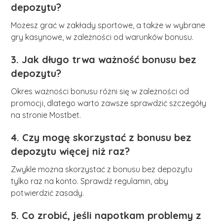
depozytu?
Możesz grać w zakłady sportowe, a także w wybrane
gry kasynowe, w zależności od warunków bonusu.
3. Jak długo trwa ważność bonusu bez
depozytu?
Okres ważności bonusu różni się w zależności od
promocji, dlatego warto zawsze sprawdzić szczegóły
na stronie Mostbet.
4. Czy mogę skorzystać z bonusu bez
depozytu więcej niż raz?
Zwykle można skorzystać z bonusu bez depozytu
tylko raz na konto. Sprawdź regulamin, aby
potwierdzić zasady.
5. Co zrobić, jeśli napotkam problemy z