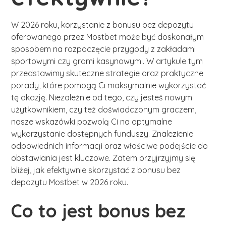
W 2026 roku, korzystanie z bonusu bez depozytu
oferowanego przez Mostbet może być doskonałym
sposobem na rozpoczęcie przygody z zakładami
sportowymi czy grami kasynowymi. W artykule tym
przedstawimy skuteczne strategie oraz praktyczne
porady, które pomogą Ci maksymalnie wykorzystać
tę okazję. Niezależnie od tego, czy jesteś nowym
użytkownikiem, czy też doświadczonym graczem,
nasze wskazówki pozwolą Ci na optymalne
wykorzystanie dostępnych funduszy. Znalezienie
odpowiednich informacji oraz właściwe podejście do
obstawiania jest kluczowe. Zatem przyjrzyjmy się
bliżej, jak efektywnie skorzystać z bonusu bez
depozytu Mostbet w 2026 roku.
Co to jest bonus bez