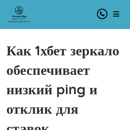
Как 1хбет зеркало
обеспечивает
низкий ping и
отклик для
ставок