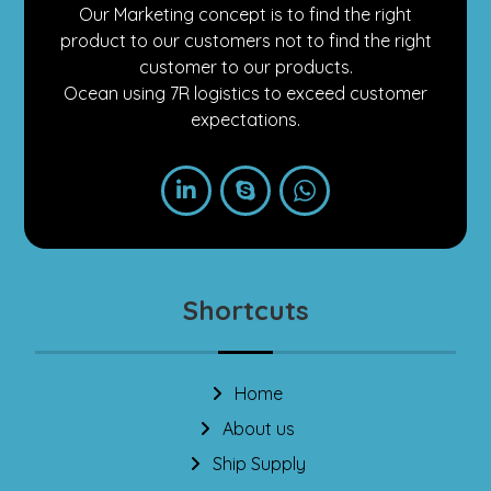
Our Marketing concept is to find the right
product to our customers not to find the right
customer to our products.
Ocean using 7R logistics to exceed customer
expectations.
Shortcuts
Home
About us
Ship Supply