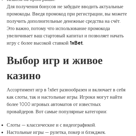
Для получения бонусов не забудьте вводить актуальные
промокоды. Введя промокод при регистрации, вы можете
получить дополнительные денежные средства на счёт.
Это важно, потому что использование промокода
увеличивает ваш стартовый капитал и позволяет начать
игру с более высокой ставкой
1xBet
.
Выбор игр и живое
казино
Ассортимент игр в 1хбет разнообразен и включает в себя
как слоты, так и настольные игры. Игроки могут найти
более 1000 игровых автоматов от известных
провайдеров. Вот самые популярные категории:
Слоты — классические и с видеографикой.
Настольные игры — рулетка, покер и блэкджек.