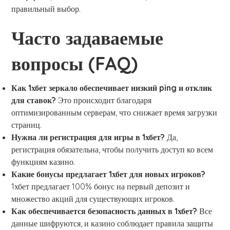
правильный выбор.
Часто задаваемые
вопросы (FAQ)
Как 1хбет зеркало обеспечивает низкий ping и отклик
для ставок?
Это происходит благодаря
оптимизированным серверам, что снижает время загрузки
страниц.
Нужна ли регистрация для игры в 1хбет?
Да,
регистрация обязательна, чтобы получить доступ ко всем
функциям казино.
Какие бонусы предлагает 1хбет для новых игроков?
1хбет предлагает 100% бонус на первый депозит и
множество акций для существующих игроков.
Как обеспечивается безопасность данных в 1хбет?
Все
данные шифруются, и казино соблюдает правила защиты