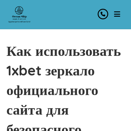
Как использовать
1xbet зеркало
официального
сайта для
безопасного