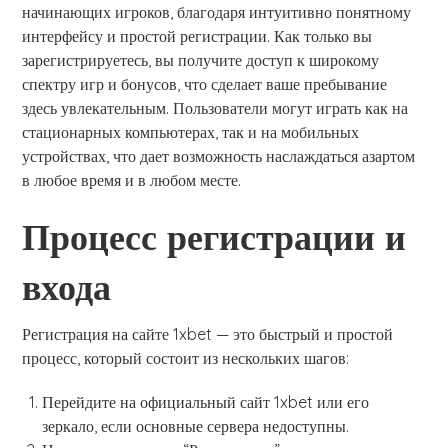
начинающих игроков, благодаря интуитивно понятному
интерфейсу и простой регистрации. Как только вы
зарегистрируетесь, вы получите доступ к широкому
спектру игр и бонусов, что сделает ваше пребывание
здесь увлекательным. Пользователи могут играть как на
стационарных компьютерах, так и на мобильных
устройствах, что дает возможность наслаждаться азартом
в любое время и в любом месте.
Процесс регистрации и
входа
Регистрация на сайте 1xbet — это быстрый и простой
процесс, который состоит из нескольких шагов:
Перейдите на официальный сайт 1xbet или его
зеркало, если основные сервера недоступны.