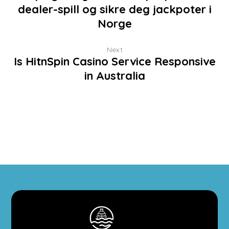
dealer-spill og sikre deg jackpoter i
Norge
Next
Is HitnSpin Casino Service Responsive
in Australia