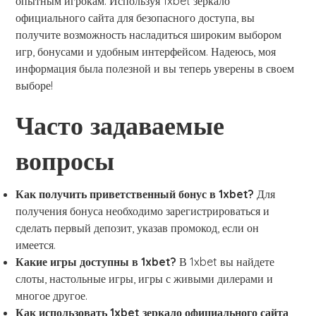
опытным игрокам. Используя 1xbet зеркало
официального сайта для безопасного доступа, вы
получите возможность насладиться широким выбором
игр, бонусами и удобным интерфейсом. Надеюсь, моя
информация была полезной и вы теперь уверены в своем
выборе!
Часто задаваемые
вопросы
Как получить приветственный бонус в 1xbet?
Для
получения бонуса необходимо зарегистрироваться и
сделать первый депозит, указав промокод, если он
имеется.
Какие игры доступны в 1xbet?
В 1xbet вы найдете
слоты, настольные игры, игры с живыми дилерами и
многое другое.
Как использовать 1xbet зеркало официального сайта