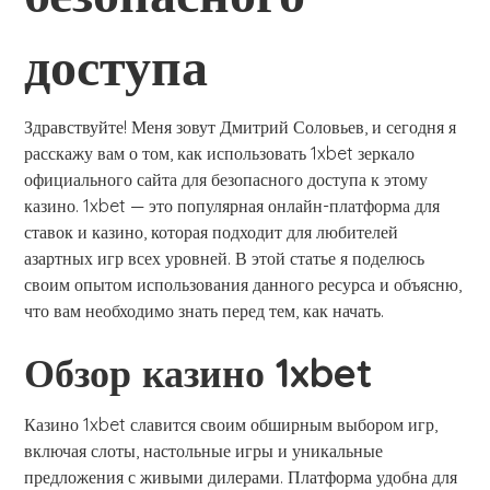
доступа
Здравствуйте! Меня зовут Дмитрий Соловьев, и сегодня я
расскажу вам о том, как использовать 1xbet зеркало
официального сайта для безопасного доступа к этому
казино. 1xbet — это популярная онлайн-платформа для
ставок и казино, которая подходит для любителей
азартных игр всех уровней. В этой статье я поделюсь
своим опытом использования данного ресурса и объясню,
что вам необходимо знать перед тем, как начать.
Обзор казино 1xbet
Казино 1xbet славится своим обширным выбором игр,
включая слоты, настольные игры и уникальные
предложения с живыми дилерами. Платформа удобна для