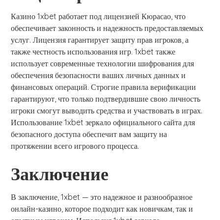
Казино 1xbet работает под лицензией Кюрасао, что
обеспечивает законность и надежность предоставляемых
услуг. Лицензия гарантирует защиту прав игроков, а
также честность использования игр. 1xbet также
использует современные технологии шифрования для
обеспечения безопасности ваших личных данных и
финансовых операций. Строгие правила верификации
гарантируют, что только подтвердившие свою личность
игроки смогут выводить средства и участвовать в играх.
Использование 1xbet зеркало официального сайта для
безопасного доступа обеспечит вам защиту на
протяжении всего игрового процесса.
Заключение
В заключение, 1xbet — это надежное и разнообразное
онлайн-казино, которое подходит как новичкам, так и