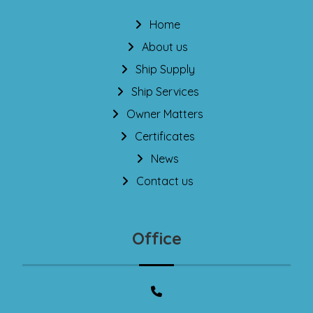
Home
About us
Ship Supply
Ship Services
Owner Matters
Certificates
News
Contact us
Office