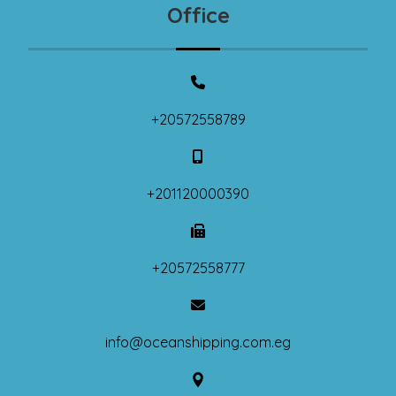
Office
+20572558789
+201120000390
+20572558777
info@oceanshipping.com.eg