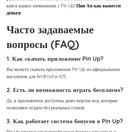
вам в ваших начинаниях с Pin Up!
Пин Ап как вывести
деньги
Часто задаваемые
вопросы (FAQ)
1. Как скачать приложение Pin Up?
Вы можете скачать приложение Pin Up из официальных
магазинов для Android и iOS.
2. Есть ли возможность играть бесплатно?
Да, в приложении доступны демо-версии игр, которые
позволяют играть без реальных ставок.
3. Как работает система бонусов в Pin Up?
Pin Up предлагает разнообразные бонусы для новых и