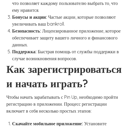
что позволяет каждому пользователю выбрать то, что
ему нравится.
Бонусы и акции:
Частые акции, которые позволяют
увеличивать ваш bankroll.
Безопасность:
Лицензированное приложение, которое
обеспечивает защиту вашего личного и финансового
данных.
Поддержка:
Быстрая помощь от службы поддержки в
случае возникновения вопросов.
Как зарегистрироваться
и начать играть?
Чтобы начать зарабатывать с Pin Up, необходимо пройти
регистрацию в приложении. Процесс регистрации
включает в себя несколько простых этапов:
Скачайте мобильное приложение:
Установите