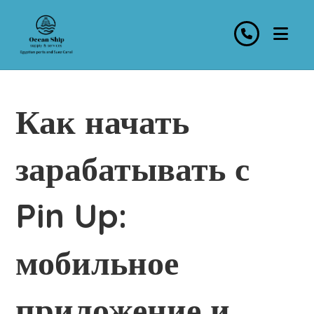
Как начать
зарабатывать с
Pin Up:
мобильное
приложение и