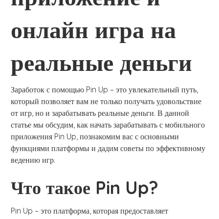
онлайн игра на
реальные деньги
Заработок с помощью Pin Up – это увлекательный путь,
который позволяет вам не только получать удовольствие
от игр, но и зарабатывать реальные деньги. В данной
статье мы обсудим, как начать зарабатывать с мобильного
приложения Pin Up, познакомим вас с основными
функциями платформы и дадим советы по эффективному
ведению игр.
Что такое Pin Up?
Pin Up – это платформа, которая предоставляет