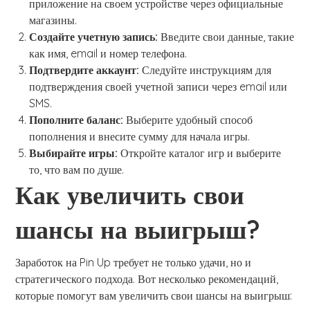
приложение на своем устройстве через официальные
магазины.
Создайте учетную запись:
Введите свои данные, такие
как имя, email и номер телефона.
Подтвердите аккаунт:
Следуйте инструкциям для
подтверждения своей учетной записи через email или
SMS.
Пополните баланс:
Выберите удобный способ
пополнения и внесите сумму для начала игры.
Выбирайте игры:
Откройте каталог игр и выберите
то, что вам по душе.
Как увеличить свои
шансы на выигрыш?
Заработок на Pin Up требует не только удачи, но и
стратегического подхода. Вот несколько рекомендаций,
которые помогут вам увеличить свои шансы на выигрыш: