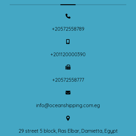
+20572558789
+201120000390
+20572558777
info@oceanshipping.com.eg
29 street 5 block, Ras Elbar, Damietta, Egypt