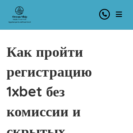
Как пройти
регистрацию
1xbet без
комиссии и
скрытых