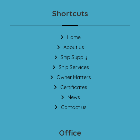
Shortcuts
Home
About us
Ship Supply
Ship Services
Owner Matters
Certificates
News
Contact us
Office