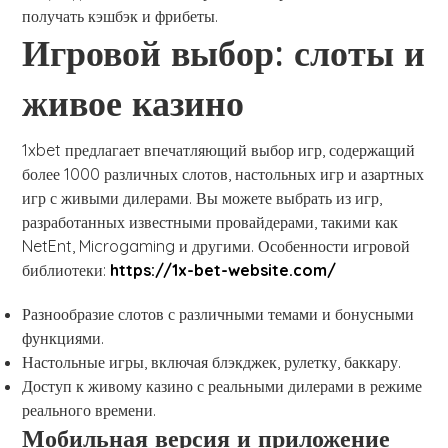
получать кэшбэк и фрибеты.
Игровой выбор: слоты и
живое казино
1xbet предлагает впечатляющий выбор игр, содержащий
более 1000 различных слотов, настольных игр и азартных
игр с живыми дилерами. Вы можете выбрать из игр,
разработанных известными провайдерами, такими как
NetEnt, Microgaming и другими. Особенности игровой
библиотеки:
https://1x-bet-website.com/
Разнообразие слотов с различными темами и бонусными
функциями.
Настольные игры, включая блэкджек, рулетку, баккару.
Доступ к живому казино с реальными дилерами в режиме
реального времени.
Мобильная версия и приложение