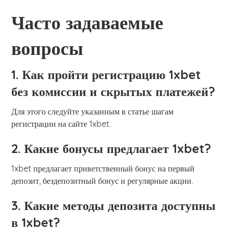
Часто задаваемые
вопросы
1. Как пройти регистрацию 1xbet
без комиссии и скрытых платежей?
Для этого следуйте указанным в статье шагам
регистрации на сайте 1xbet.
2. Какие бонусы предлагает 1xbet?
1xbet предлагает приветственный бонус на первый
депозит, бездепозитный бонус и регулярные акции.
3. Какие методы депозита доступны
в 1xbet?