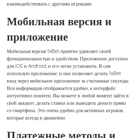
взаимодействовать с другими игроками.
Мобильная версия и
приложение
Мобильная версия 1xBet приятно удивляет своей
функциональностью и удобством. Приложение доступно
для iOS и Android, и его легко установить. Я сам
использую приложение, и оно позволяет делать 1xBet
вход через мобильное приложение за считанные секунды.
Вся информация отображается удобно, а интерфейс
интуитивно понятен. Вы можете в любой момент зайти в
свой аккаунт, делать ставки или выводить деньги прямо
со смартфона. Это очень удобно для активных игроков,
которые всегда в движении.
Платежные методы и