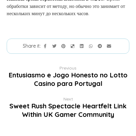
обработки зависит от методу, но обычно это занимает от
нескольких минут до нескольких часов.
Previous
Entusiasmo e Jogo Honesto no Lotto
Casino para Portugal
Next
Sweet Rush Spectacle Heartfelt Link
Within UK Gamer Community