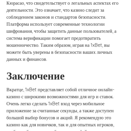
Кюрасао, что свидетельствует о легальных аспектах его
деятельности. Это означает, что казино следит за
соблюдением законов и стандартов безопасности.
Платформа использует современные технологии
шифрования, чтобы защитить данные пользователей, а
система верификации помогает предотвратить
мошенничество. Таким образом, играя на 1xBet, вы
можете быть уверены в безопасности ваших личных
данных и финансов.
Заключение
Вкратце, 1xBet представляет собой отличное онлайн-
казино с широкими возможностями для игр и ставок.
Очень легко сделать 1xBet вход через мобильное
приложение за считанные секунды, а также доступен
большой выбор бонусов и акций. Я рекомендую это
казино как для новичков, так и для опытных игроков,