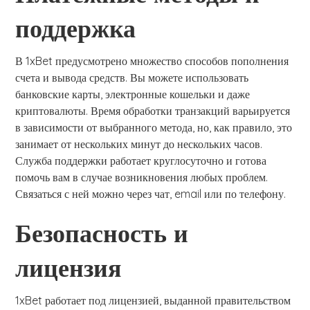
поддержка
В 1xBet предусмотрено множество способов пополнения
счета и вывода средств. Вы можете использовать
банковские карты, электронные кошельки и даже
криптовалюты. Время обработки транзакций варьируется
в зависимости от выбранного метода, но, как правило, это
занимает от нескольких минут до нескольких часов.
Служба поддержки работает круглосуточно и готова
помочь вам в случае возникновения любых проблем.
Связаться с ней можно через чат, email или по телефону.
Безопасность и
лицензия
1xBet работает под лицензией, выданной правительством