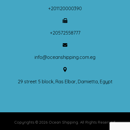
+201120000390
+20572558777
info@oceanshipping.com.eg
29 street 5 block, Ras Elbar, Damietta, Egypt
Copyrights © 2026 Ocean Shipping. All Rights Reserved.