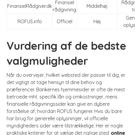
Finansiel
Rådgi
FinansielRådgiver.dk
Middelhøj
rådgivning
t
Gen
ROFUS.info
Officiel
Høj
oplys
Vurdering af de bedste
valgmuligheder
Når du overvejer, hvilket websted der passer til dig, er
det vigtigt at tage hensyn til dine behov og
præferencer. Bankernes hjemmesider er ofte de mest
betroede mht. specifik lån og omkostninger, mens
finansielle rådgivningssider kan give en dybere
forståelse af, hvordan ROFUS fungerer. Hvis du bare
har brug for generelle oplysninger, vil officielle
myndigheders sider være tilstrækkelige. Her er nogle
praktiske kriterier for at vælge det rigtige sted:
online