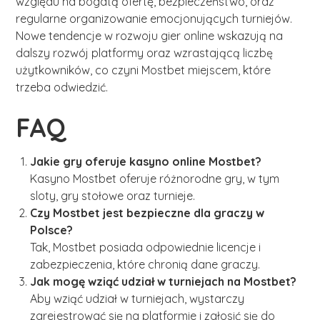
względu na bogatą ofertę, bezpieczeństwo, oraz
regularne organizowanie emocjonujących turniejów.
Nowe tendencje w rozwoju gier online wskazują na
dalszy rozwój platformy oraz wzrastającą liczbę
użytkowników, co czyni Mostbet miejscem, które
trzeba odwiedzić.
FAQ
Jakie gry oferuje kasyno online Mostbet?
Kasyno Mostbet oferuje różnorodne gry, w tym
sloty, gry stołowe oraz turnieje.
Czy Mostbet jest bezpieczne dla graczy w
Polsce?
Tak, Mostbet posiada odpowiednie licencje i
zabezpieczenia, które chronią dane graczy.
Jak mogę wziąć udział w turniejach na Mostbet?
Aby wziąć udział w turniejach, wystarczy
zarejestrować się na platformie i zgłosić się do