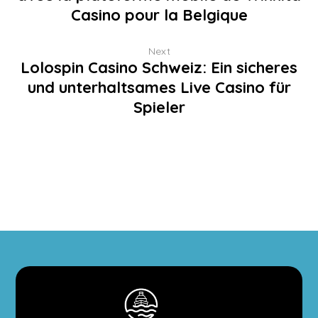
Casino pour la Belgique
Next
Lolospin Casino Schweiz: Ein sicheres
und unterhaltsames Live Casino für
Spieler