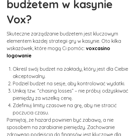
budżetem w kasynie
Vox?
Skuteczne zarządzanie budżetem jest kluczowym
elementem każdej strategii gry w kasynie. Oto kilka
wskazówek, które mogą Ci pomóc:
voxcasino
logowanie
Określ swój budżet na zakłady, który jest dla Ciebie
akceptowalny.
Podziel budżet na sesje, aby kontrolować wydatki.
Unikaj tzw. “chasing losses” – nie próbuj odzyskiwać
pieniędzy za wszelką cenę.
Zdefiniuj limity czasowe na grę, aby nie stracić
poczucia czasu.
Pamiętaj, że hazard powinien być zabawą, a nie
sposobem na zarabianie pieniędzy. Zachowanie
zdrowego podejścia do finansów jest kluczowe dla