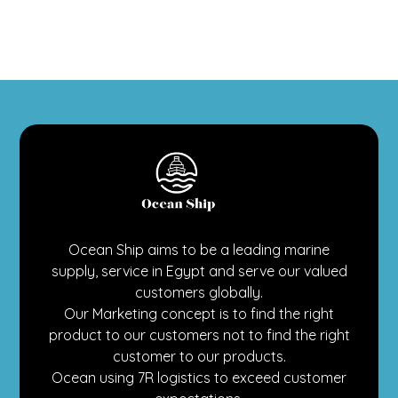
Ocean Ship aims to be a leading marine
supply, service in Egypt and serve our valued
customers globally.
Our Marketing concept is to find the right
product to our customers not to find the right
customer to our products.
Ocean using 7R logistics to exceed customer