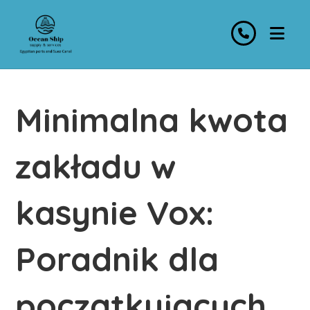
Minimalna kwota
zakładu w
kasynie Vox:
Poradnik dla
początkujących