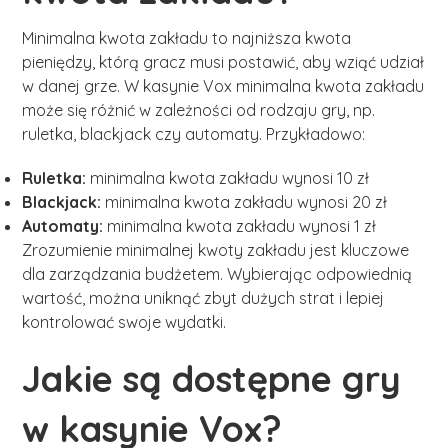
Minimalna kwota zakładu to najniższa kwota
pieniędzy, którą gracz musi postawić, aby wziąć udział
w danej grze. W kasynie Vox minimalna kwota zakładu
może się różnić w zależności od rodzaju gry, np.
ruletka, blackjack czy automaty. Przykładowo:
Ruletka:
minimalna kwota zakładu wynosi 10 zł
Blackjack:
minimalna kwota zakładu wynosi 20 zł
Automaty:
minimalna kwota zakładu wynosi 1 zł
Zrozumienie minimalnej kwoty zakładu jest kluczowe
dla zarządzania budżetem. Wybierając odpowiednią
wartość, można uniknąć zbyt dużych strat i lepiej
kontrolować swoje wydatki.
Jakie są dostępne gry
w kasynie Vox?