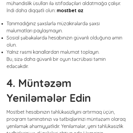
mühəndislik üsulları ilə istifadəçiləri aldatmağa çalışır.
İndi daha diqqətli olun:
mostbet az
Tanımadığınız şəxslərlə müzakirələrdə şəxsi
məlumatları paylaşmayın.
Sosial şəbəkələrdə hesabınızın güvənli olduğuna əmin
olun.
Yalnız rəsmi kanallardan məlumat toplayın.
Bu, sizə daha güvənli bir oyun təcrübəsi təmin
edəcəkdir.
4. Müntəzəm
Yeniləmələr Edin
Mostbet hesabınızın təhlükəsizliyini artırmaq üçün,
proqram təminatınızı və tətbiqlərinizi müntəzəm olaraq
yeniləmək əhəmiyyətlidir. Yeniləmələr, yeni təhlükəsizlik