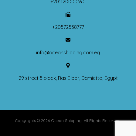
+201120000390
+20572558777
info@oceanshipping.com.eg
29 street 5 block, Ras Elbar, Damietta, Egypt
Copyrights © 2026 Ocean Shipping. All Rights Reserved.