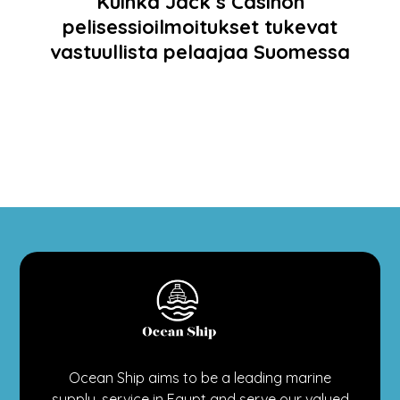
Kuinka Jack`s Casinon
pelisessioilmoitukset tukevat
vastuullista pelaajaa Suomessa
Ocean Ship aims to be a leading marine
supply, service in Egypt and serve our valued