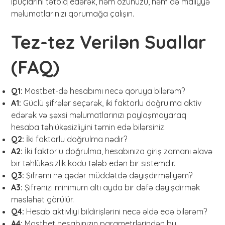
ipuçlarını tətbiq edərək, həm özünüzü, həm də maliyyə
məlumatlarınızı qorumağa çalışın.
Tez-tez Verilən Suallar
(FAQ)
Q1:
Mostbet-də hesabımı necə qoruya bilərəm?
A1:
Güclü şifrələr seçərək, iki faktorlu doğrulma aktiv
edərək və şəxsi məlumatlarınızı paylaşmayaraq
hesaba təhlükəsizliyini təmin edə bilərsiniz.
Q2:
İki faktorlu doğrulma nədir?
A2:
İki faktorlu doğrulma, hesabınıza giriş zamanı əlavə
bir təhlükəsizlik kodu tələb edən bir sistemdir.
Q3:
Şifrəmi nə qədər müddətdə dəyişdirməliyəm?
A3:
Şifrənizi minimum altı ayda bir dəfə dəyişdirmək
məsləhət görülür.
Q4:
Hesab aktivliyi bildirişlərini necə əldə edə bilərəm?
A4:
Mostbet hesabınızın parametrlərindən bu