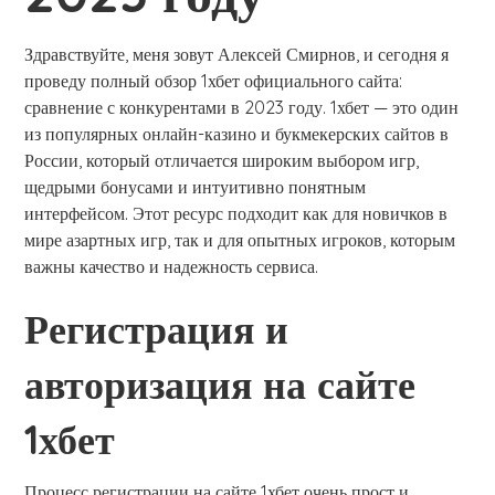
Здравствуйте, меня зовут Алексей Смирнов, и сегодня я
проведу полный обзор 1хбет официального сайта:
сравнение с конкурентами в 2023 году. 1хбет — это один
из популярных онлайн-казино и букмекерских сайтов в
России, который отличается широким выбором игр,
щедрыми бонусами и интуитивно понятным
интерфейсом. Этот ресурс подходит как для новичков в
мире азартных игр, так и для опытных игроков, которым
важны качество и надежность сервиса.
Регистрация и
авторизация на сайте
1хбет
Процесс регистрации на сайте 1хбет очень прост и