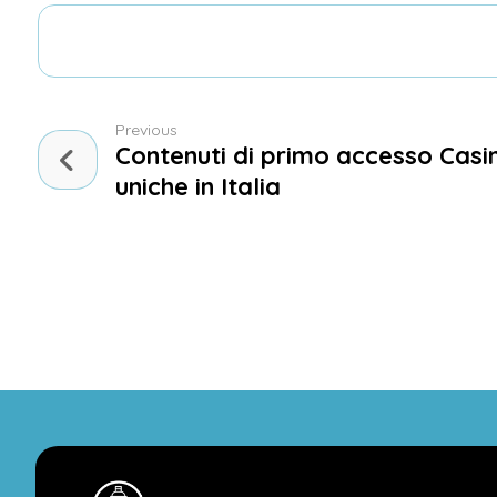
Previous
Contenuti di primo accesso Casin
uniche in Italia