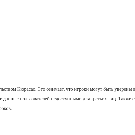
льством Кюрасао. Это означает, что игроки могут быть уверены 
данные пользователей недоступными для третьих лиц. Также ст
роков.