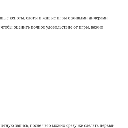
ичные кеноты, слоты и живые игры с живыми дилерами.
о чтобы оценить полное удовольствие от игры, важно
четную запись, после чего можно сразу же сделать первый