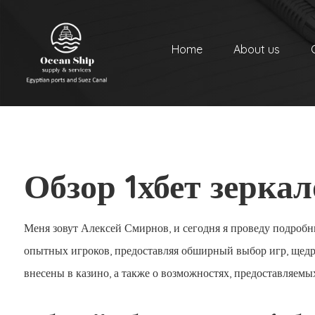
Home
About us
Обзор 1хбет зерка
Меня зовут Алексей Смирнов, и сегодня я проведу подробны
опытных игроков, предоставляя обширный выбор игр, щедры
внесены в казино, а также о возможностях, предоставляемых