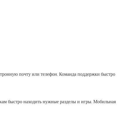
ектронную почту или телефон. Команда поддержки быстро
рокам быстро находить нужные разделы и игры. Мобильная