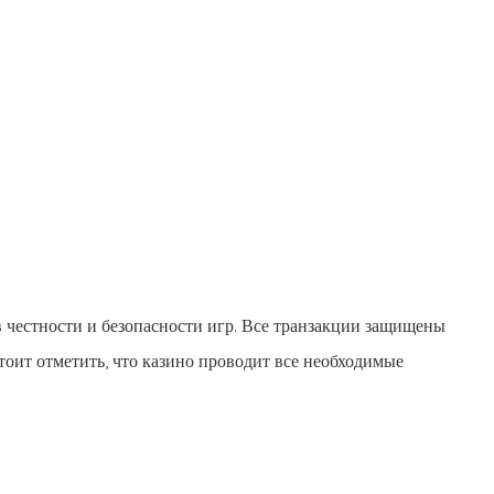
в честности и безопасности игр. Все транзакции защищены
оит отметить, что казино проводит все необходимые