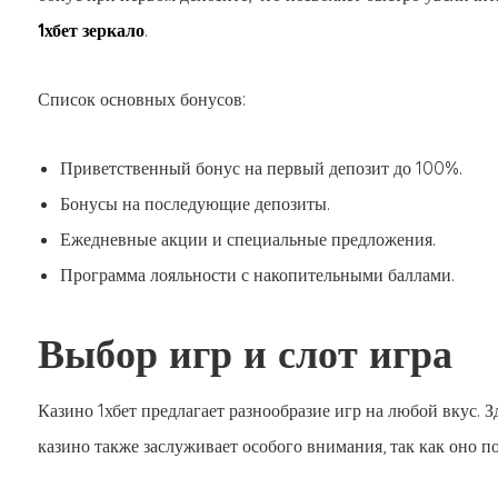
1хбет зеркало
.
Список основных бонусов:
Приветственный бонус на первый депозит до 100%.
Бонусы на последующие депозиты.
Ежедневные акции и специальные предложения.
Программа лояльности с накопительными баллами.
Выбор игр и слот игра
Казино 1хбет предлагает разнообразие игр на любой вкус.
казино также заслуживает особого внимания, так как оно 