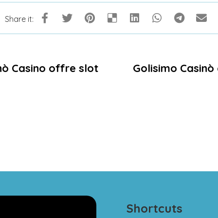
ò Casino offre slot
Golisimo Casinò 
Shortcuts