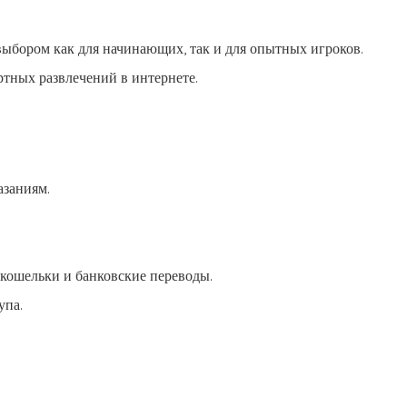
 выбором как для начинающих, так и для опытных игроков.
ртных развлечений в интернете.
азаниям.
кошельки и банковские переводы.
упа.