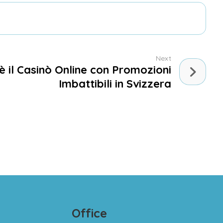
Next
è il Casinò Online con Promozioni
Imbattibili in Svizzera
Office