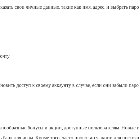
казать свои личные данные, такие как имя, адрес, и выбрать паро
очту.
новить доступ к своему аккаунту в случае, если они забыли пар
знообразные бонусы и акции, доступные пользователям. Новые 
ь банк для игры. Кроме того, часто проводятся акции для посто