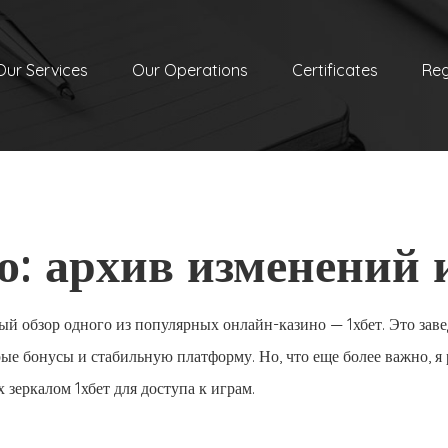
Our Services
Our Operations
Certificates
Reg
ло: архив изменений 
й обзор одного из популярных онлайн-казино — 1хбет. Это завед
е бонусы и стабильную платформу. Но, что еще более важно, я 
 зеркалом 1хбет для доступа к играм.