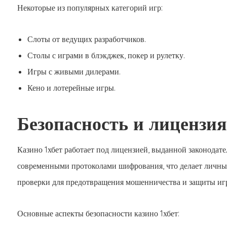
Некоторые из популярных категорий игр:
Слоты от ведущих разработчиков.
Столы с играми в блэкджек, покер и рулетку.
Игры с живыми дилерами.
Кено и лотерейные игры.
Безопасность и лицензия
Казино 1хбет работает под лицензией, выданной законодате
современными протоколами шифрования, что делает личные 
проверки для предотвращения мошенничества и защиты иг
Основные аспекты безопасности казино 1хбет: