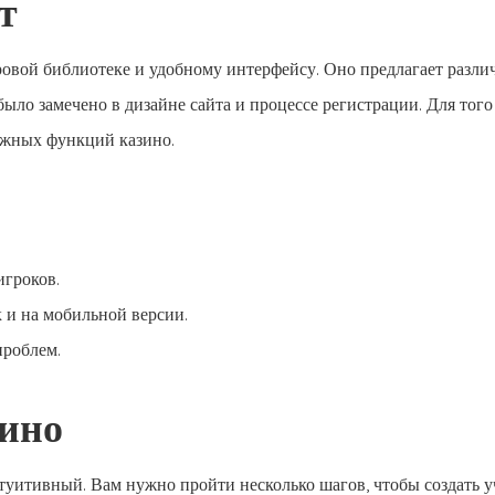
т
ровой библиотеке и удобному интерфейсу. Оно предлагает разл
было замечено в дизайне сайта и процессе регистрации. Для тог
важных функций казино.
игроков.
 и на мобильной версии.
проблем.
зино
туитивный. Вам нужно пройти несколько шагов, чтобы создать у