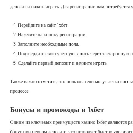
депозит и начать играть. Для регистрации вам потребуется у
Перейдите на сайт 1хбет.
Нажмите на кнопку регистрации.
Заполните необходимые поля.
Подтвердите свою учетную запись через электронную п
Сделайте первый депозит и начните играть.
Также важно отметить, что пользователи могут легко восста
процессе.
Бонусы и промокоды в 1хбет
Одним из ключевых преимуществ казино 1хбет являются ра
бонус при первом депозите, что позволяет быстро увеличит