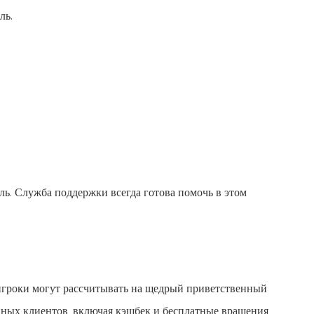
ль.
оль. Служба поддержки всегда готова помочь в этом
игроки могут рассчитывать на щедрый приветственный
янных клиентов, включая кэшбек и бесплатные вращения