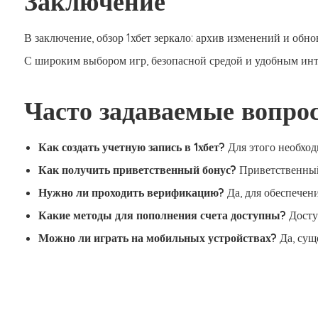
Заключение
В заключение, обзор 1хбет зеркало: архив изменений и обн
С широким выбором игр, безопасной средой и удобным инте
Часто задаваемые вопро
Как создать учетную запись в 1хбет?
Для этого необходи
Как получить приветственный бонус?
Приветственный 
Нужно ли проходить верификацию?
Да, для обеспечени
Какие методы для пополнения счета доступны?
Досту
Можно ли играть на мобильных устройствах?
Да, сущ