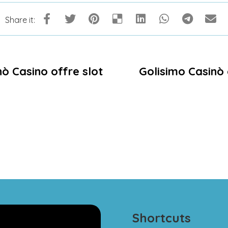
ò Casino offre slot
Golisimo Casinò 
Shortcuts