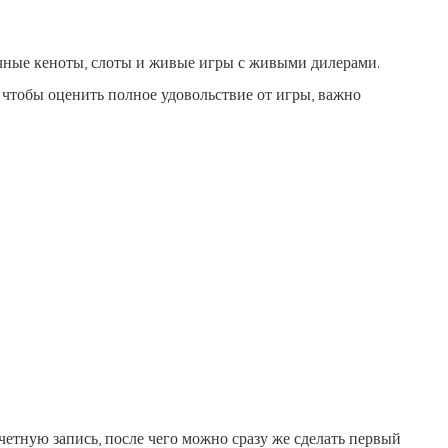
ичные кеноты, слоты и живые игры с живыми дилерами.
о чтобы оценить полное удовольствие от игры, важно
четную запись, после чего можно сразу же сделать первый