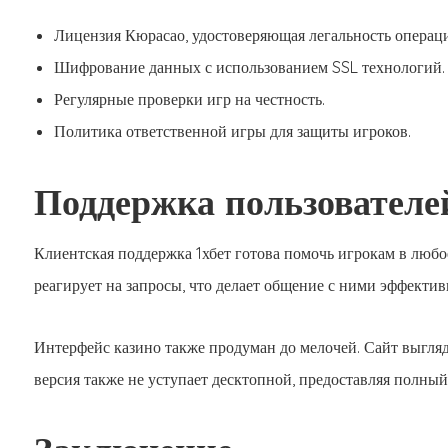
Лицензия Кюрасао, удостоверяющая легальность операц
Шифрование данных с использованием SSL технологий.
Регулярные проверки игр на честность.
Политика ответственной игры для защиты игроков.
Поддержка пользователе
Клиентская поддержка 1хбет готова помочь игрокам в любо
реагирует на запросы, что делает общение с ними эффекти
Интерфейс казино также продуман до мелочей. Сайт выгляд
версия также не уступает десктопной, предоставляя полны