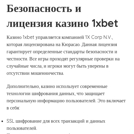
Безопасность и
лицензия казино 1xbet
Казино 1xbet управляется компанией 1X Corp N.V.,
которая лицензирована на Кюрасао. Данная лицензия
гарантирует определенные стандарты безопасности и
честности. Все игры проходят регулярные проверки на
случайные числа, и игроки могут быть уверены в
отсутствии мошенничества.
Дополнительно, казино использует современные
технологии шифрования данных, что защищает
персональную информацию пользователей. Это включает
в себя:
SSL шифрование для всех транзакций и данных
пользователей.