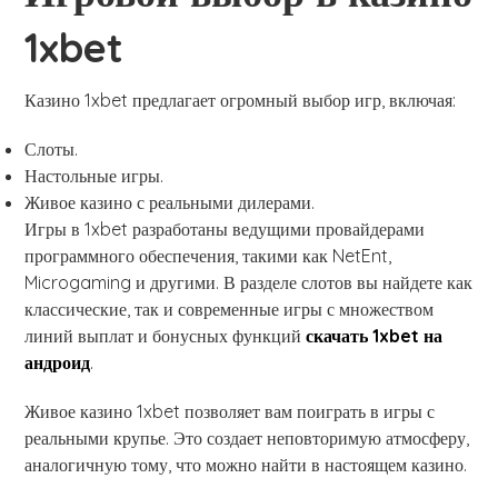
1xbet
Казино 1xbet предлагает огромный выбор игр, включая:
Слоты.
Настольные игры.
Живое казино с реальными дилерами.
Игры в 1xbet разработаны ведущими провайдерами
программного обеспечения, такими как NetEnt,
Microgaming и другими. В разделе слотов вы найдете как
классические, так и современные игры с множеством
линий выплат и бонусных функций
скачать 1xbet на
андроид
.
Живое казино 1xbet позволяет вам поиграть в игры с
реальными крупье. Это создает неповторимую атмосферу,
аналогичную тому, что можно найти в настоящем казино.