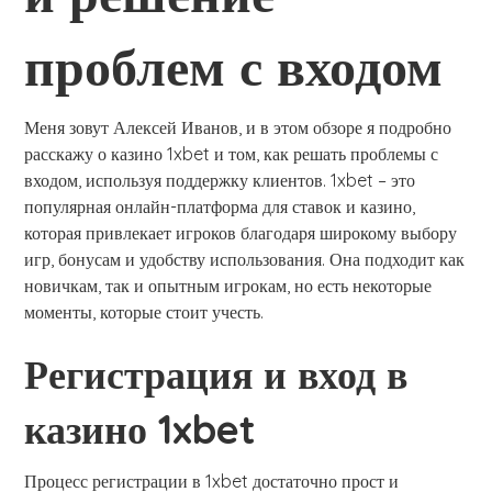
проблем с входом
Меня зовут Алексей Иванов, и в этом обзоре я подробно
расскажу о казино 1xbet и том, как решать проблемы с
входом, используя поддержку клиентов. 1xbet – это
популярная онлайн-платформа для ставок и казино,
которая привлекает игроков благодаря широкому выбору
игр, бонусам и удобству использования. Она подходит как
новичкам, так и опытным игрокам, но есть некоторые
моменты, которые стоит учесть.
Регистрация и вход в
казино 1xbet
Процесс регистрации в 1xbet достаточно прост и