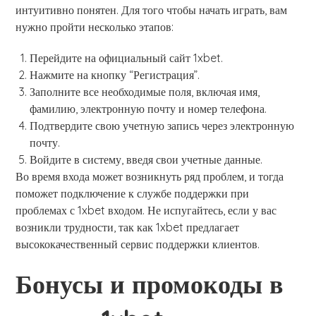
интуитивно понятен. Для того чтобы начать играть, вам
нужно пройти несколько этапов:
Перейдите на официальный сайт 1xbet.
Нажмите на кнопку “Регистрация”.
Заполните все необходимые поля, включая имя,
фамилию, электронную почту и номер телефона.
Подтвердите свою учетную запись через электронную
почту.
Войдите в систему, введя свои учетные данные.
Во время входа может возникнуть ряд проблем, и тогда
поможет подключение к службе поддержки при
проблемах с 1xbet входом. Не испугайтесь, если у вас
возникли трудности, так как 1xbet предлагает
высококачественный сервис поддержки клиентов.
Бонусы и промокоды в