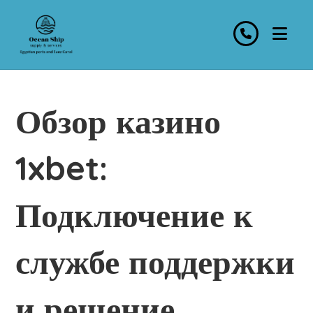
Обзор казино
1xbet:
Подключение к
службе поддержки
и решение