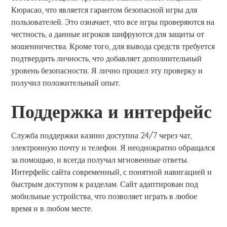
Кюрасао, что является гарантом безопасной игры для
пользователей. Это означает, что все игры проверяются на
честность, а данные игроков шифруются для защиты от
мошенничества. Кроме того, для вывода средств требуется
подтвердить личность, что добавляет дополнительный
уровень безопасности. Я лично прошел эту проверку и
получил положительный опыт.
Поддержка и интерфейс
Служба поддержки казино доступна 24/7 через чат,
электронную почту и телефон. Я неоднократно обращался
за помощью, и всегда получал мгновенные ответы.
Интерфейс сайта современный, с понятной навигацией и
быстрым доступом к разделам. Сайт адаптирован под
мобильные устройства, что позволяет играть в любое
время и в любом месте.