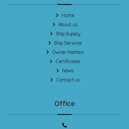
Home
About us
Ship Supply
Ship Services
Owner Matters
Certificates
News
Contact us
Office