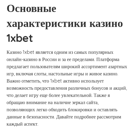
Основные
характеристики казино
1xbet
Казино 1xbet является одним из самых популярных
онлайн-казино в России и за ее пределами. Платформа
предлагает пользователям широкий ассортимент азартных
игр, включая слоты, настольные игры и живое казино.
Важно отметить, что 1xbet активно использует
возможность предоставления различных бонусов и акций,
что делает игру еще более увлекательной. Также я
обращаю внимание на наличие зеркал сайта,
позволяющих легко обходить блокировки и оставлять
данные в безопасности. Давайте подробнее рассмотрим
каждый аспект.