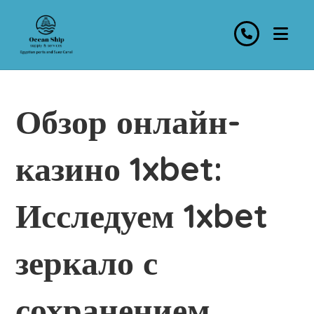
Обзор онлайн-
казино 1xbet:
Исследуем 1xbet
зеркало с
сохранением