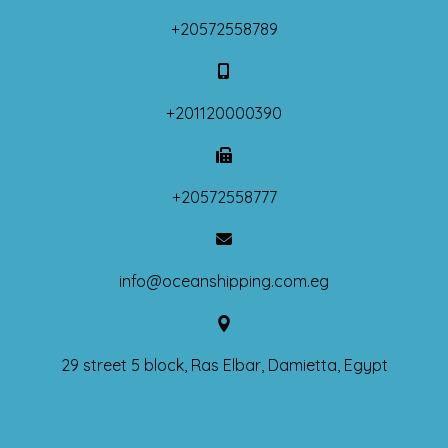
+20572558789
+201120000390
+20572558777
info@oceanshipping.com.eg
29 street 5 block, Ras Elbar, Damietta, Egypt