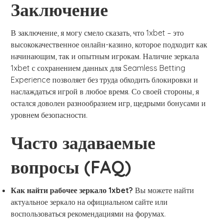
Заключение
В заключение, я могу смело сказать, что 1xbet – это
высококачественное онлайн-казино, которое подходит как
начинающим, так и опытным игрокам. Наличие зеркала
1xbet с сохранением данных для Seamless Betting
Experience позволяет без труда обходить блокировки и
наслаждаться игрой в любое время. Со своей стороны, я
остался доволен разнообразием игр, щедрыми бонусами и
уровнем безопасности.
Часто задаваемые
вопросы (FAQ)
Как найти рабочее зеркало 1xbet?
Вы можете найти
актуальное зеркало на официальном сайте или
воспользоваться рекомендациями на форумах.