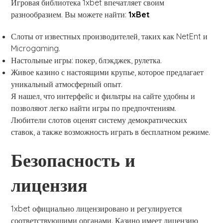
Игровая библиотека 1xbet впечатляет своим
разнообразием. Вы можете найти:
1xBet
Слоты от известных производителей, таких как NetEnt и
Microgaming.
Настольные игры: покер, блэкджек, рулетка.
Живое казино с настоящими крупье, которое предлагает
уникальный атмосферный опыт.
Я нашел, что интерфейс и фильтры на сайте удобны и
позволяют легко найти игры по предпочтениям.
Любители слотов оценят систему демократических
ставок, а также возможность играть в бесплатном режиме.
Безопасность и
лицензия
1xbet официально лицензировано и регулируется
соответствующими органами. Казино имеет лицензию