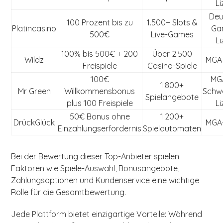
Li
Deu
100 Prozent bis zu
1.500+ Slots &
Platincasino
Ga
500€
Live-Games
Li
100% bis 500€ + 200
Über 2.500
Wildz
MGA-
Freispiele
Casino-Spiele
100€
MG
1.800+
Mr Green
Willkommensbonus
Schw
Spielangebote
plus 100 Freispiele
Li
50€ Bonus ohne
1.200+
DrückGlück
MGA-
Einzahlungserfordernis
Spielautomaten
Bei der Bewertung dieser Top-Anbieter spielen
Faktoren wie Spiele-Auswahl, Bonusangebote,
Zahlungsoptionen und Kundenservice eine wichtige
Rolle für die Gesamtbewertung.
Jede Plattform bietet einzigartige Vorteile: Während