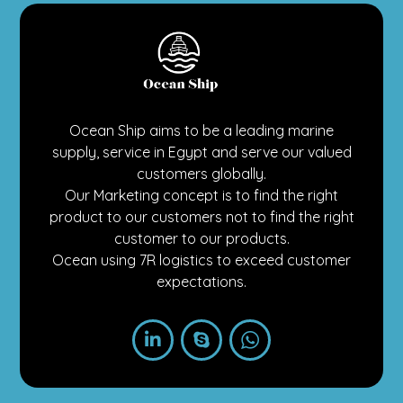
Ocean Ship aims to be a leading marine
supply, service in Egypt and serve our valued
customers globally.
Our Marketing concept is to find the right
product to our customers not to find the right
customer to our products.
Ocean using 7R logistics to exceed customer
expectations.