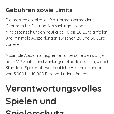
Gebühren sowie Limits
Die meisten etablierten Plattformen vermeiden
Gebühren für Ein- und Auszahlungen, wobei
Mindesteinzahlungen häufig bei 10 bis 20 Euro anfallen
und minimale Auszahlungen zwischen 20 und 50 Euro
variieren.
Maximale Auszahlungsgrenzen unterscheiden sich je
nach VIP-Status und Zahlungsmethode deutlich, wobei
Standard-Spieler oft wöchentliche Beschränkungen
von 5.000 bis 10.000 Euro vorfinden können.
Verantwortungsvolles
Spielen und
Spielerschutz