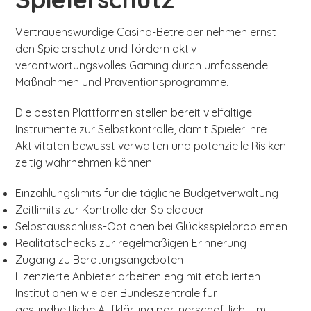
Vertrauenswürdige Casino-Betreiber nehmen ernst
den Spielerschutz und fördern aktiv
verantwortungsvolles Gaming durch umfassende
Maßnahmen und Präventionsprogramme.
Die besten Plattformen stellen bereit vielfältige
Instrumente zur Selbstkontrolle, damit Spieler ihre
Aktivitäten bewusst verwalten und potenzielle Risiken
zeitig wahrnehmen können.
Einzahlungslimits für die tägliche Budgetverwaltung
Zeitlimits zur Kontrolle der Spieldauer
Selbstausschluss-Optionen bei Glücksspielproblemen
Realitätschecks zur regelmäßigen Erinnerung
Zugang zu Beratungsangeboten
Lizenzierte Anbieter arbeiten eng mit etablierten
Institutionen wie der Bundeszentrale für
gesundheitliche Aufklärung partnerschaftlich, um