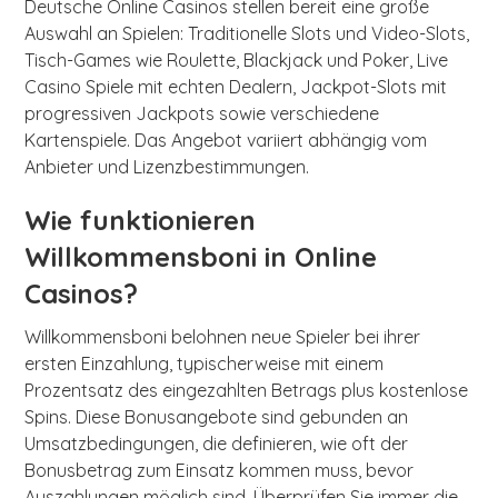
Deutsche Online Casinos stellen bereit eine große
Auswahl an Spielen: Traditionelle Slots und Video-Slots,
Tisch-Games wie Roulette, Blackjack und Poker, Live
Casino Spiele mit echten Dealern, Jackpot-Slots mit
progressiven Jackpots sowie verschiedene
Kartenspiele. Das Angebot variiert abhängig vom
Anbieter und Lizenzbestimmungen.
Wie funktionieren
Willkommensboni in Online
Casinos?
Willkommensboni belohnen neue Spieler bei ihrer
ersten Einzahlung, typischerweise mit einem
Prozentsatz des eingezahlten Betrags plus kostenlose
Spins. Diese Bonusangebote sind gebunden an
Umsatzbedingungen, die definieren, wie oft der
Bonusbetrag zum Einsatz kommen muss, bevor
Auszahlungen möglich sind. Überprüfen Sie immer die