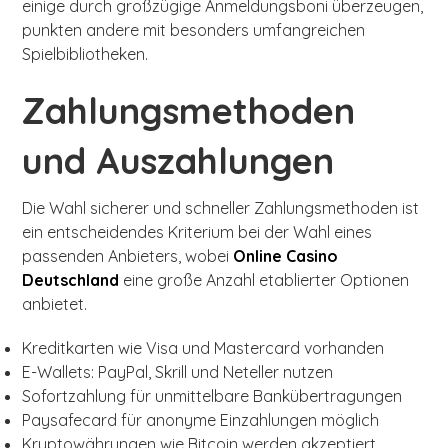
einige durch großzügige Anmeldungsboni überzeugen,
punkten andere mit besonders umfangreichen
Spielbibliotheken.
Zahlungsmethoden
und Auszahlungen
Die Wahl sicherer und schneller Zahlungsmethoden ist
ein entscheidendes Kriterium bei der Wahl eines
passenden Anbieters, wobei
Online Casino
Deutschland
eine große Anzahl etablierter Optionen
anbietet.
Kreditkarten wie Visa und Mastercard vorhanden
E-Wallets: PayPal, Skrill und Neteller nutzen
Sofortzahlung für unmittelbare Bankübertragungen
Paysafecard für anonyme Einzahlungen möglich
Kryptowährungen wie Bitcoin werden akzeptiert