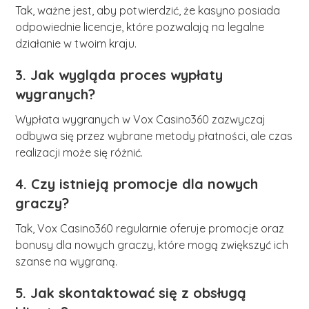
Tak, ważne jest, aby potwierdzić, że kasyno posiada
odpowiednie licencje, które pozwalają na legalne
działanie w twoim kraju.
3. Jak wygląda proces wypłaty
wygranych?
Wypłata wygranych w Vox Casino360 zazwyczaj
odbywa się przez wybrane metody płatności, ale czas
realizacji może się różnić.
4. Czy istnieją promocje dla nowych
graczy?
Tak, Vox Casino360 regularnie oferuje promocje oraz
bonusy dla nowych graczy, które mogą zwiększyć ich
szanse na wygraną.
5. Jak skontaktować się z obsługą