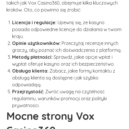
takich jak Vox Casino360, obejmuje kilka kluczowych
kroków. Oto, co powinno się zrobić:
Licencja i regulacje:
Upewnij się, że kasyno
posiada odpowiednie licencje do działania w twoim
kraju.
Opinie użytkowników:
Przeczytaj recenzje innych
graczy, aby poznać ich doświadczenia z platformą.
Metody płatności:
Sprawdź, jakie opcje wpłat i
wypłat oferuje kasyno oraz ich bezpieczeństwo.
Obsługa klienta:
Zobacz, jakie formy kontaktu z
obsługą klienta są dostępne i jak szybko
odpowiadają.
Przejrzystość:
Zwróć uwagę na czytelność
regulaminu, warunków promocji oraz polityki
prywatności.
Mocne strony Vox