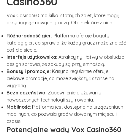
Casino360
Vox Casino360 ma kilka istotnych zalet, które mogą
przyciągnąć nowych graczy. Oto niektóre z nich:
Różnorodność gier:
Platforma oferuje bogaty
katalog gier, co sprawia, że każdy gracz może znaleźć
coś dla siebie.
Interfejs użytkownika:
Atrakcyjny i łatwy w obsłudze
design sprawia, że zakupy są przyjemnością.
Bonusy i promocje:
Kasyno regularnie oferuje
ciekawe promocje, co może zwiększyć szanse na
wygraną.
Bezpieczeństwo:
Zapewnienie o używaniu
nowoczesnych technologii szyfrowania.
Mobilność:
Platforma jest dostępna na urządzeniach
mobilnych, co pozwala grać w dowolnym miejscu i
czasie.
Potencjalne wady Vox Casino360