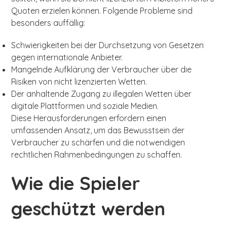
Quoten erzielen können. Folgende Probleme sind
besonders auffällig:
Schwierigkeiten bei der Durchsetzung von Gesetzen
gegen internationale Anbieter.
Mangelnde Aufklärung der Verbraucher über die
Risiken von nicht lizenzierten Wetten.
Der anhaltende Zugang zu illegalen Wetten über
digitale Plattformen und soziale Medien.
Diese Herausforderungen erfordern einen
umfassenden Ansatz, um das Bewusstsein der
Verbraucher zu schärfen und die notwendigen
rechtlichen Rahmenbedingungen zu schaffen.
Wie die Spieler
geschützt werden