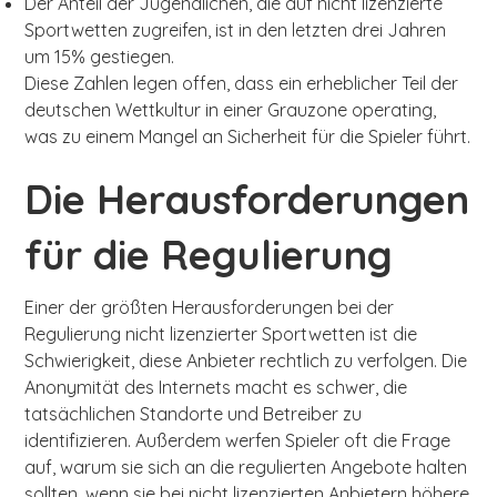
Der Anteil der Jugendlichen, die auf nicht lizenzierte
Sportwetten zugreifen, ist in den letzten drei Jahren
um 15% gestiegen.
Diese Zahlen legen offen, dass ein erheblicher Teil der
deutschen Wettkultur in einer Grauzone operating,
was zu einem Mangel an Sicherheit für die Spieler führt.
Die Herausforderungen
für die Regulierung
Einer der größten Herausforderungen bei der
Regulierung nicht lizenzierter Sportwetten ist die
Schwierigkeit, diese Anbieter rechtlich zu verfolgen. Die
Anonymität des Internets macht es schwer, die
tatsächlichen Standorte und Betreiber zu
identifizieren. Außerdem werfen Spieler oft die Frage
auf, warum sie sich an die regulierten Angebote halten
sollten, wenn sie bei nicht lizenzierten Anbietern höhere