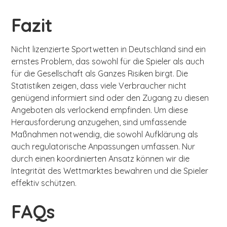
Fazit
Nicht lizenzierte Sportwetten in Deutschland sind ein
ernstes Problem, das sowohl für die Spieler als auch
für die Gesellschaft als Ganzes Risiken birgt. Die
Statistiken zeigen, dass viele Verbraucher nicht
genügend informiert sind oder den Zugang zu diesen
Angeboten als verlockend empfinden. Um diese
Herausforderung anzugehen, sind umfassende
Maßnahmen notwendig, die sowohl Aufklärung als
auch regulatorische Anpassungen umfassen. Nur
durch einen koordinierten Ansatz können wir die
Integrität des Wettmarktes bewahren und die Spieler
effektiv schützen.
FAQs