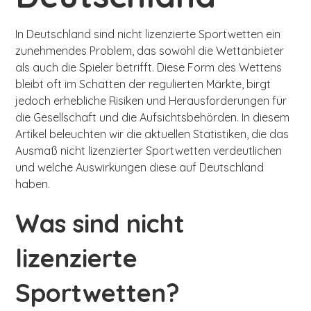
In Deutschland sind nicht lizenzierte Sportwetten ein
zunehmendes Problem, das sowohl die Wettanbieter
als auch die Spieler betrifft. Diese Form des Wettens
bleibt oft im Schatten der regulierten Märkte, birgt
jedoch erhebliche Risiken und Herausforderungen für
die Gesellschaft und die Aufsichtsbehörden. In diesem
Artikel beleuchten wir die aktuellen Statistiken, die das
Ausmaß nicht lizenzierter Sportwetten verdeutlichen
und welche Auswirkungen diese auf Deutschland
haben.
Was sind nicht
lizenzierte
Sportwetten?