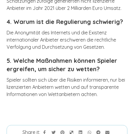
Schätzungen zufolge generierten nicht lizenzierte
Anbieter im Jahr 2021 über 2 Milliarden Euro Umsatz.
4. Warum ist die Regulierung schwierig?
Die Anonymität des Internets und die Existenz
internationaler Anbieter erschweren die rechtliche
Verfolgung und Durchsetzung von Gesetzen.
5. Welche Maßnahmen können Spieler
ergreifen, um sicher zu wetten?
Spieler sollten sich über die Risiken informieren, nur bei
lizenzierten Anbietern wetten und auf transparente
Informationen von Wettanbietern achten.