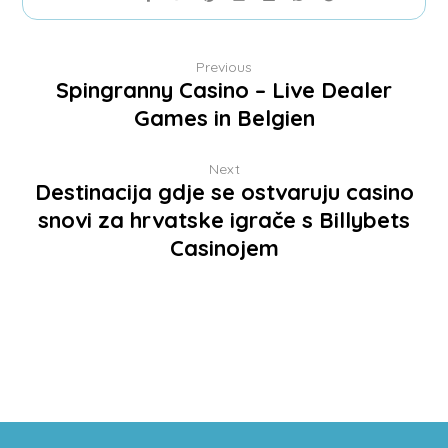
Previous
Spingranny Casino – Live Dealer
Games in Belgien
Next
Destinacija gdje se ostvaruju casino
snovi za hrvatske igrače s Billybets
Casinojem