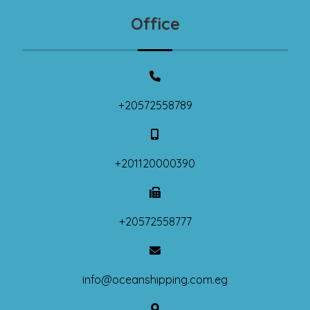
Office
+20572558789
+201120000390
+20572558777
info@oceanshipping.com.eg