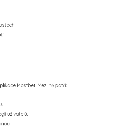
ostech.
í.
plikace Mostbet. Mezi ně patří:
u.
ii uživatelů.
inou.