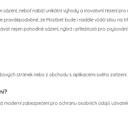
ázení, neboť nabízí unikátní výhody a inovativní řešení pro už
. Je pravděpodobné, že Mostbet bude i nadále vůdčí silou na tr
at nejen pohodlné sázení, nýbrž i příležitosti pro zvyšování
ebových stránek nebo z obchodu s aplikacemi svého zařízení.
ní?
ívá moderní zabezpečení pro ochranu osobních údajů uživatel