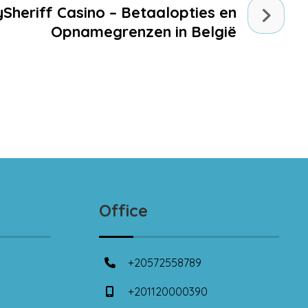
Sheriff Casino – Betaalopties en
Opnamegrenzen in België
Office
+20572558789
+201120000390