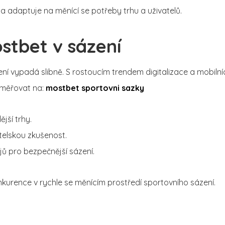
 a adaptuje na měnící se potřeby trhu a uživatelů.
stbet v sázení
ní vypadá slibně. S rostoucím trendem digitalizace a mobiln
aměřovat na:
mostbet sportovni sazky
jší trhy.
telskou zkušenost.
ů pro bezpečnější sázení.
urence v rychle se měnícím prostředí sportovního sázení.