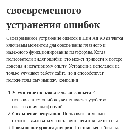
своевременного
устранения ошибок
Своевременное устранение ошибок в Пин Ап КЗ является
ключевым моментом для обеспечения плавного и
надежного функционирования платформы. Когда
пользователи видят ошибки, это может привести к потере
доверия и негативному опыту. Устранение неполадок не
только улучшает работу сайта, но и способствует
положительному имиджу компании:
Улучшение пользовательского опыта:
С
исправлением ошибок увеличивается удобство
пользования платформой.
Сохранение репутации:
Пользователи меньше
склонны жаловаться и оставлять негативные отзывы.
Повышение уровня доверия:
Постоянная работа над