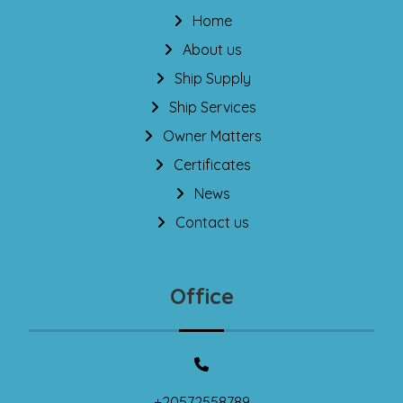
Home
About us
Ship Supply
Ship Services
Owner Matters
Certificates
News
Contact us
Office
+20572558789