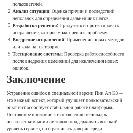
пользователей.
Анализ ситуации:
Оценка причин и последствий
неполадок для определения дальнейших шагов.
Разработка решения:
Придумать и протестировать
исправление, которое может решить проблему.
Внедрение исправлений:
Применение новых методов
или кода на платформе.
Тестирование системы:
Проверка работоспособности
после внедрения изменений для исключения новых
ошибок.
Заключение
Устранение ошибок в специальной версии Пин Ап КЗ —
это важный аспект, который улучшает пользовательский
опыт и способствует стабильной работе платформы.
Постоянное внимание к исправлению неполадок
позволяет компании не только поддерживать высокий
уровень сервиса, но и развивать доверие среди