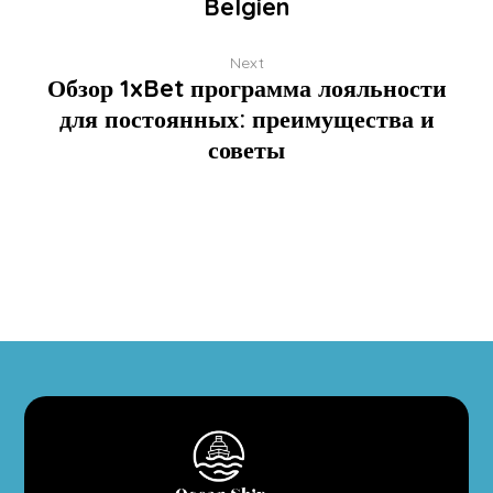
Belgien
Next
Обзор 1xBet программа лояльности
для постоянных: преимущества и
советы