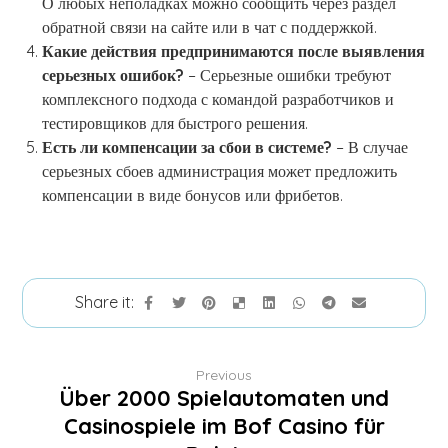
О любых неполадках можно сообщить через раздел
обратной связи на сайте или в чат с поддержкой.
Какие действия предпринимаются после выявления
серьезных ошибок?
– Серьезные ошибки требуют
комплексного подхода с командой разработчиков и
тестировщиков для быстрого решения.
Есть ли компенсации за сбои в системе?
– В случае
серьезных сбоев администрация может предложить
компенсации в виде бонусов или фрибетов.
Previous
Über 2000 Spielautomaten und
Casinospiele im Bof Casino für