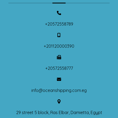
+20572558789
+201120000390
+20572558777
info@oceanshipping.com.eg
29 street 5 block, Ras Elbar, Damietta, Egypt