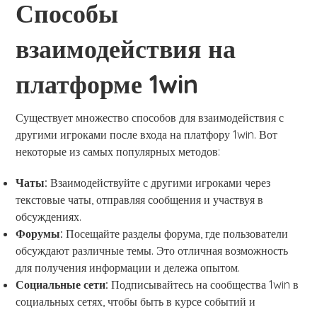
Способы
взаимодействия на
платформе 1win
Существует множество способов для взаимодействия с
другими игроками после входа на платфору 1win. Вот
некоторые из самых популярных методов:
Чаты:
Взаимодействуйте с другими игроками через
текстовые чаты, отправляя сообщения и участвуя в
обсуждениях.
Форумы:
Посещайте разделы форума, где пользователи
обсуждают различные темы. Это отличная возможность
для получения информации и дележа опытом.
Социальные сети:
Подписывайтесь на сообщества 1win в
социальных сетях, чтобы быть в курсе событий и