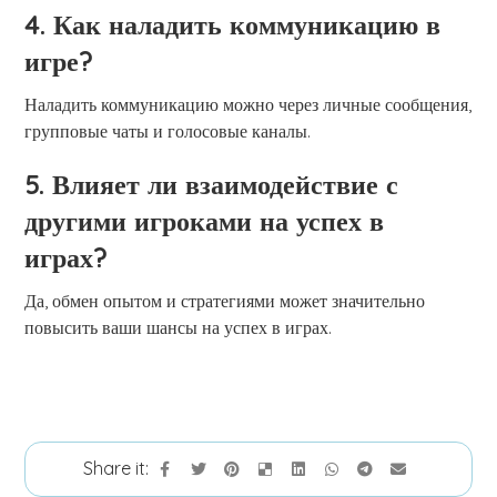
4. Как наладить коммуникацию в
игре?
Наладить коммуникацию можно через личные сообщения,
групповые чаты и голосовые каналы.
5. Влияет ли взаимодействие с
другими игроками на успех в
играх?
Да, обмен опытом и стратегиями может значительно
повысить ваши шансы на успех в играх.