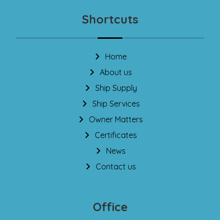
Shortcuts
Home
About us
Ship Supply
Ship Services
Owner Matters
Certificates
News
Contact us
Office