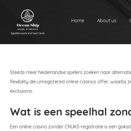
Home
About us
Steeds meer Nederlandse spelers zoeken naar alternati
flexibility die unregistered online casinos offer, waar
exclusions.
Wat is een speelhal zon
Een online casino zonder CRUKS-registratie is een goksite