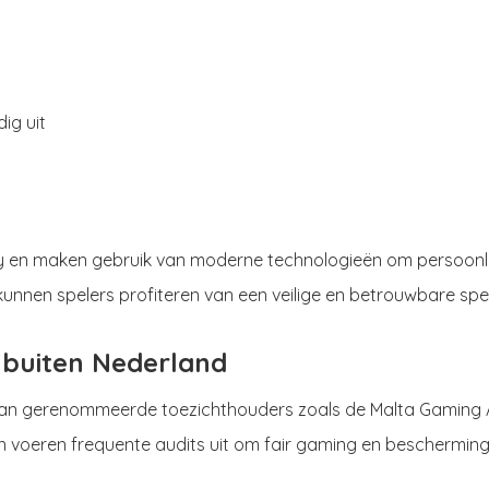
ig uit
ty en maken gebruik van moderne technologieën om persoonli
nnen spelers profiteren van een veilige en betrouwbare spee
 buiten Nederland
s van gerenommeerde toezichthouders zoals de Malta Gaming 
n voeren frequente audits uit om fair gaming en beschermin