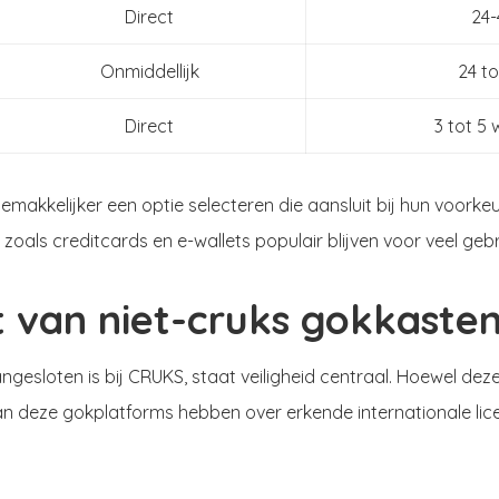
Direct
24-
Onmiddellijk
24 to
Direct
3 tot 5
emakkelijker een optie selecteren die aansluit bij hun voork
 zoals creditcards en e-wallets populair blijven voor veel gebr
it van niet-cruks gokkaste
angesloten is bij CRUKS, staat veiligheid centraal. Hoewel d
 van deze gokplatforms hebben over erkende internationale li