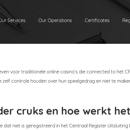
Our Services
Our Operations
Certificates
Reg
even voor traditionele online casino’s die connected to het
bij ze zelf controle houden over hun speelgedrag en niet te 
der cruks en hoe werkt he
 dat niet is geregistreerd in het Centraal Register Uitsluitin