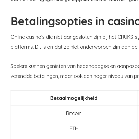
Betalingsopties in casin
Online casino’s die niet aangesloten zijn bij het CRU
platforms. Dit is omdat ze niet onderworpen zijn aan de 
Spelers kunnen genieten van hedendaagse en aanpasbar
versnelde betalingen, maar ook een hoger niveau van pr
Betaalmogelijkheid
Bitcoin
ETH