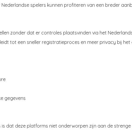
 Nederlandse spelers kunnen profiteren van een breder aanb
len zonder dat er controles plaatsvinden via het Nederlands
dt tot een sneller registratieproces en meer privacy bij het
ure
jke gegevens
 is dat deze platforms niet onderworpen zijn aan de strenge