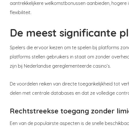
aantrekkelijkere welkomstbonussen aanbieden, hogere i
flexibiliteit.
De meest significante p
Spelers die ervoor kiezen om te spelen bij platforms zond
platforms stellen gebruikers in staat om zonder overhei
zijn bij Nederlandse gereglementeerde casino’s.
De voordelen reiken van directe toegankelijkheid tot v
delen met centrale databases en dat ze volledige cont
Rechtstreekse toegang zonder limi
Een van de populairste aspecten is de snelle beschikbaa