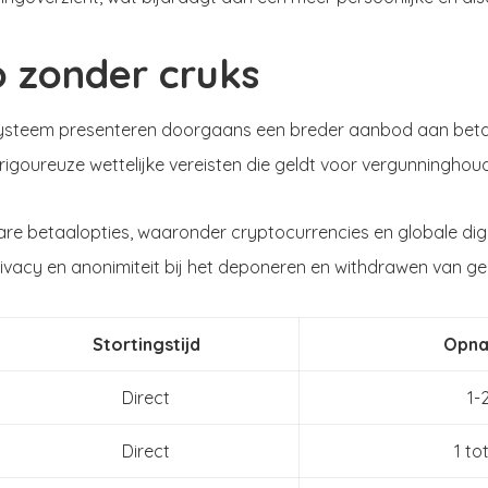
o zonder cruks
KS-systeem presenteren doorgaans een breder aanbod aan bet
rigoureuze wettelijke vereisten die geldt voor vergunninghou
e betaalopties, waaronder cryptocurrencies en globale digi
ivacy en anonimiteit bij het deponeren en withdrawen van gel
Stortingstijd
Opna
Direct
1-
Direct
1 to