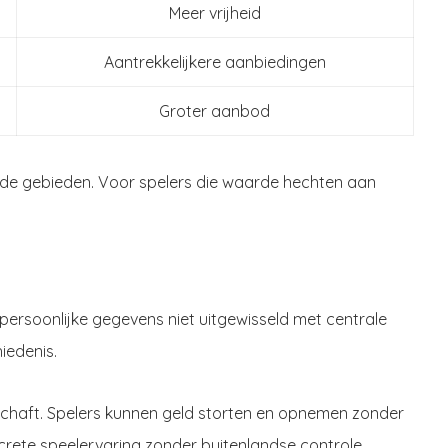
Meer vrijheid
Aantrekkelijkere aanbiedingen
Groter aanbod
llende gebieden. Voor spelers die waarde hechten aan
persoonlijke gegevens niet uitgewisseld met centrale
iedenis.
schaft. Spelers kunnen geld storten en opnemen zonder
ete speelervaring zonder buitenlandse controle.