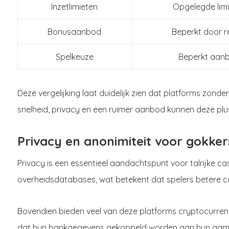
Inzetlimieten
Opgelegde lim
Bonusaanbod
Beperkt door r
Spelkeuze
Beperkt aan
Deze vergelijking laat duidelijk zien dat platforms zond
snelheid, privacy en een ruimer aanbod kunnen deze plu
Privacy en anonimiteit voor gokker
Privacy is een essentieel aandachtspunt voor talrijke c
overheidsdatabases, wat betekent dat spelers betere co
Bovendien bieden veel van deze platforms cryptocurren
dat hun bankgegevens gekoppeld worden aan hun gamingo