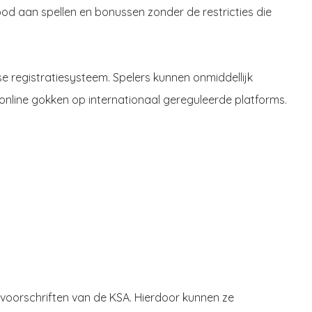
od aan spellen en bonussen zonder de restricties die
e registratiesysteem. Spelers kunnen onmiddellijk
 online gokken op internationaal gereguleerde platforms.
 voorschriften van de KSA. Hierdoor kunnen ze