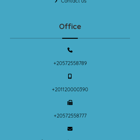
Contact us
Office
+20572558789
+201120000390
+20572558777